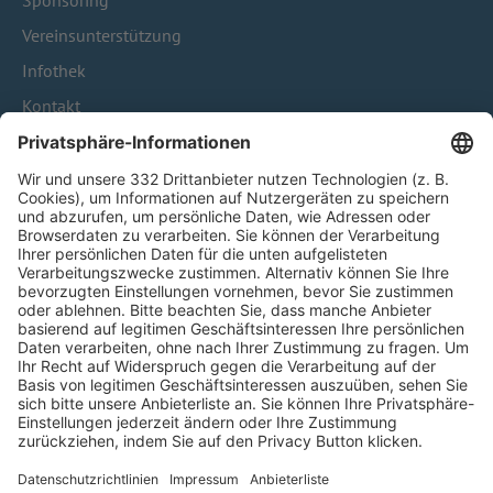
Sponsoring
Vereinsunterstützung
Infothek
Kontakt
HÄUFIG BESUCHTE SEITEN
Pässe und Vereinswechsel
Trainerausbildung
Schulungsangebot Vereinsmitarbeiter
BFV-Geschäftsstellen
Trainerbörse
Login SpielPlus
FOLGE DEM BFV