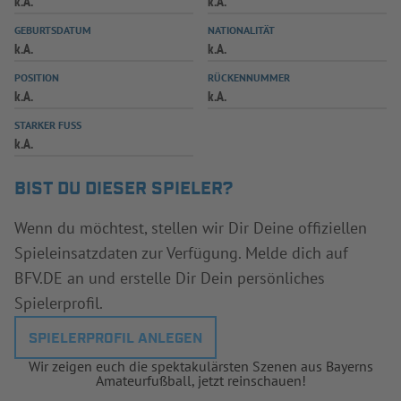
k.A.
k.A.
INFOTHEK
SPIELPLUS
GEBURTSDATUM
NATIONALITÄT
k.A.
k.A.
POSITION
RÜCKENNUMMER
k.A.
k.A.
STARKER FUSS
k.A.
BIST DU DIESER SPIELER?
Wenn du möchtest, stellen wir Dir Deine offiziellen
Spieleinsatzdaten zur Verfügung. Melde dich auf
BFV.DE an und erstelle Dir Dein persönliches
Spielerprofil.
SPIELERPROFIL ANLEGEN
Wir zeigen euch die spektakulärsten Szenen aus Bayerns
Amateurfußball, jetzt reinschauen!