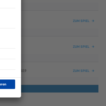
ch/
Horgau
ZUM SPIEL
ZUM SPIEL
stetten/
Welden U19
ZUM SPIEL