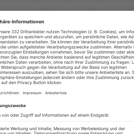


:
TSV Göggingen
TSV Neusäß
( 
 )
:
0
0
0
90


:
l/
Auerbach/
Horgau
TSV Neusäß
( 
 )
:
0
0
0
90


:
TSV Neusäß
TSV 1909 Gersthof
( 
 )
:
0
0
46
45


:
tetten/
Welden U19
TSV Neusäß
( 
 )
:
0
0
0
90


:
TSV Neusäß
TSV Göggingen