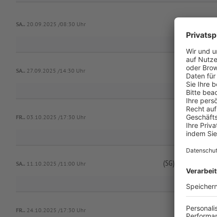
SA..
20.09.2025 /08:30 Uhr
(SG) Dinke
SA..
27.09.2025 /14:30 Uhr
FR..
03.10.2025 /17:30 Uhr
(SG) Adelsried/
Bons
SA..
11.10.2025 /11:00 Uhr
FR..
24.10.2025 /17:30 Uhr