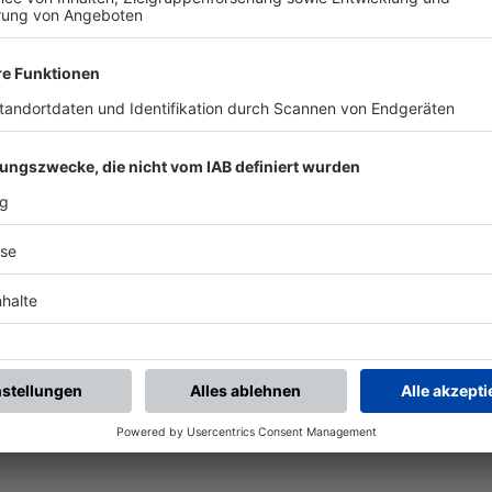
( 
 )
:
0
0
0
90
:
TSV Neusäß
(SG) Dinkel/
Auerba
U
:
-
-
-
-
:
909 Gersthofen U19
TSV Neusäß
U
:
-
-
-
-


:
TSV Neusäß
(SG) Adelsried/
Bon
( 
 )
:
2
0
0
90
2
0
1
495