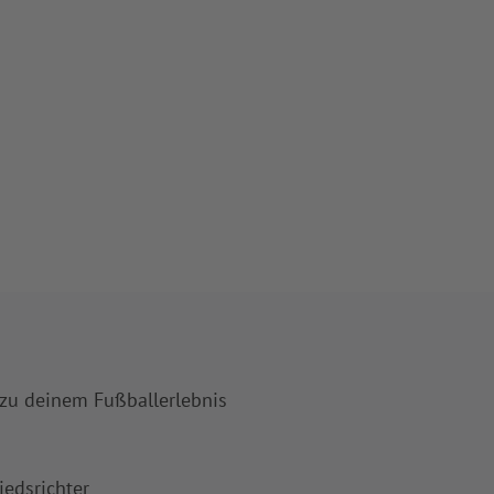
 zu deinem Fußballerlebnis
iedsrichter