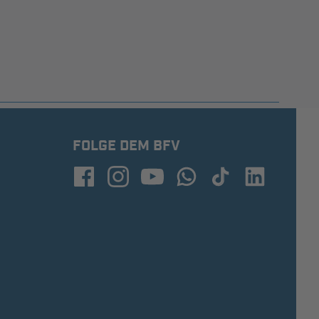
FOLGE DEM BFV