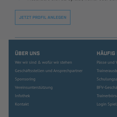
JETZT PROFIL ANLEGEN
ÜBER UNS
HÄUFIG
Wer wir sind & wofür wir stehen
Pässe und 
Geschäftsstellen und Ansprechpartner
Traineraus
Sponsoring
Schulungsa
Vereinsunterstützung
BFV-Geschä
Infothek
Trainerbörs
Kontakt
Login Spie