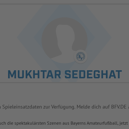
MUKHTAR SEDEGHAT
n Spieleinsatzdaten zur Verfügung. Melde dich auf BFV.DE 
uch die spektakulärsten Szenen aus Bayerns Amateurfußball, jetzt