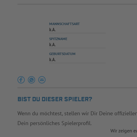
MANNSCHAFTSART
k.A.
SPITZNAME
k.A.
GEBURTSDATUM
k.A.
BIST DU DIESER SPIELER?
Wenn du möchtest, stellen wir Dir Deine offizielle
Dein persönliches Spielerprofil.
Wir zeigen e