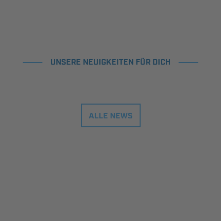
UNSERE NEUIGKEITEN FÜR DICH
ALLE NEWS