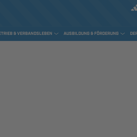
ETRIEB & VERBANDSLEBEN
AUSBILDUNG & FÖRDERUNG
DE