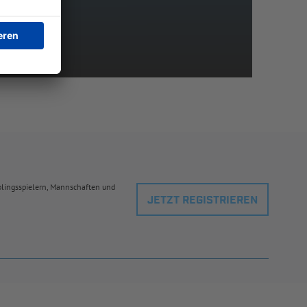
eblingsspielern, Mannschaften und
JETZT REGISTRIEREN