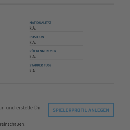
NATIONALITÄT
k.A.
POSITION
k.A.
RÜCKENNUMMER
k.A.
STARKER FUSS
k.A.
an und erstelle Dir
SPIELERPROFIL ANLEGEN
 reinschauen!