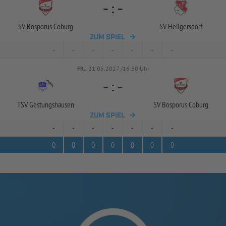
-
:
-
SV Bosporus Coburg
SV Heilgersdorf
ZUM SPIEL
-
-
-
-
-
-
-
FR..
21.05.2027 /16:30 Uhr
-
:
-
TSV Gestungshausen
SV Bosporus Coburg
ZUM SPIEL
-
-
-
-
-
-
-
0
0
0
0
0
0
0