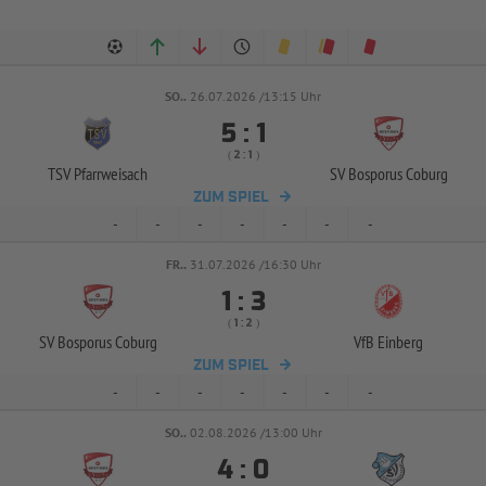
SO..
26.07.2026 /13:15 Uhr


:
( 
 )
:
TSV Pfarrweisach
SV Bosporus Coburg
ZUM SPIEL
-
-
-
-
-
-
-
FR..
31.07.2026 /16:30 Uhr


:
( 
 )
:
SV Bosporus Coburg
VfB Einberg
ZUM SPIEL
-
-
-
-
-
-
-
SO..
02.08.2026 /13:00 Uhr


: