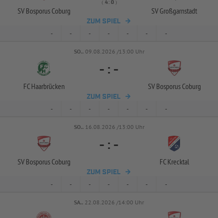
( 
 )
:
SV Bosporus Coburg
SV Großgarnstadt
ZUM SPIEL
-
-
-
-
-
-
-
SO..
09.08.2026 /13:00 Uhr
-
:
-
FC Haarbrücken
SV Bosporus Coburg
ZUM SPIEL
-
-
-
-
-
-
-
SO..
16.08.2026 /13:00 Uhr
-
:
-
SV Bosporus Coburg
FC Krecktal
ZUM SPIEL
-
-
-
-
-
-
-
SA..
22.08.2026 /14:00 Uhr