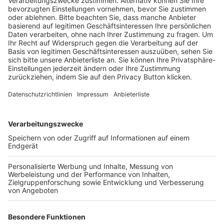
Schulungsangebot Vereinsmitarbeiter
BFV-Geschäftsstellen
Trainerbörse
Login SpielPlus
FOLGE DEM BFV
TOP-VEREINE
TOP-PARTNER