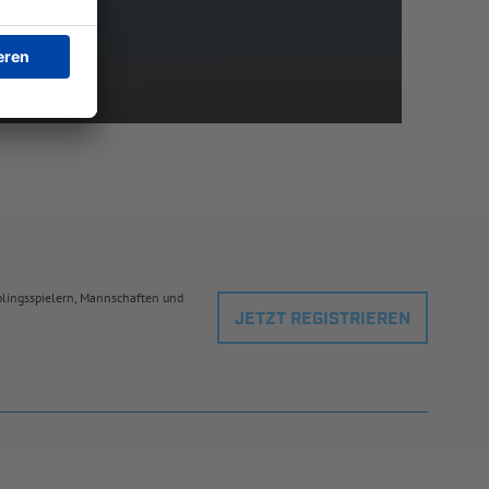
eblingsspielern, Mannschaften und
JETZT REGISTRIEREN