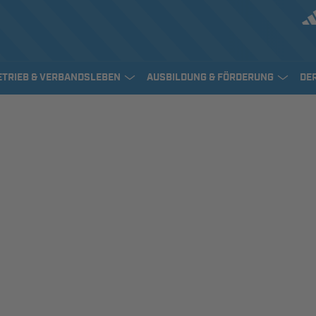
ETRIEB & VERBANDSLEBEN
AUSBILDUNG & FÖRDERUNG
DE