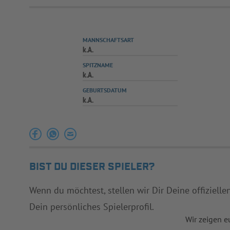
MANNSCHAFTSART
k.A.
SPITZNAME
k.A.
GEBURTSDATUM
k.A.
BIST DU DIESER SPIELER?
Wenn du möchtest, stellen wir Dir Deine offizielle
Dein persönliches Spielerprofil.
Wir zeigen e