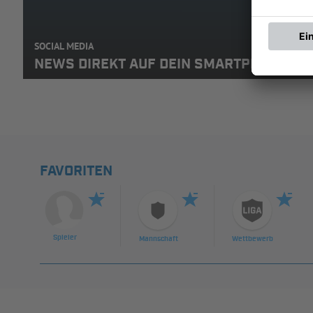
SOCIAL MEDIA
NEWS DIREKT AUF DEIN SMARTPHONE: A
FAVORITEN
Spieler
Mannschaft
Wettbewerb