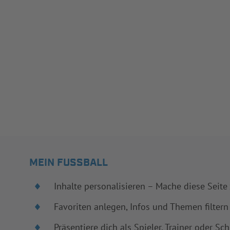
MEIN FUSSBALL
Inhalte personalisieren – Mache diese Seite
Favoriten anlegen, Infos und Themen filtern
Präsentiere dich als Spieler, Trainer oder Sch