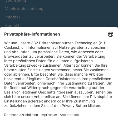
Sponsoring
Vereinsunterstützung
Infothek
Kontakt
HÄUFIG BESUCHTE SEITEN
Pässe und Vereinswechsel
Trainerausbildung
Schulungsangebot Vereinsmitarbeiter
BFV-Geschäftsstellen
Trainerbörse
Login SpielPlus
FOLGE DEM BFV