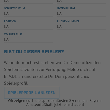
k.A.
k.A.
INFOTHEK
SPIELPLUS
GEBURTSDATUM
NATIONALITÄT
k.A.
k.A.
POSITION
RÜCKENNUMMER
k.A.
k.A.
STARKER FUSS
k.A.
BIST DU DIESER SPIELER?
Wenn du möchtest, stellen wir Dir Deine offiziellen
Spieleinsatzdaten zur Verfügung. Melde dich auf
BFV.DE an und erstelle Dir Dein persönliches
Spielerprofil.
SPIELERPROFIL ANLEGEN
Wir zeigen euch die spektakulärsten Szenen aus Bayerns
Amateurfußball, jetzt reinschauen!