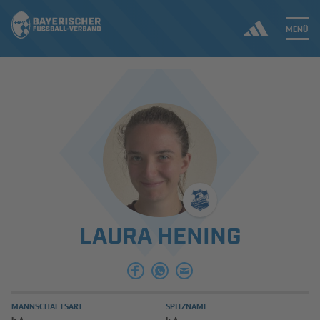
MENÜ
Jetzt einloggen
ERGEBNISSE & WETTBEWERBE
NEUIGKEITEN
SPIELBETRIEB & VERBANDSLEBEN
LAURA HENING
AUSBILDUNG & FÖRDERUNG
DER VERBAND
MANNSCHAFTSART
SPITZNAME