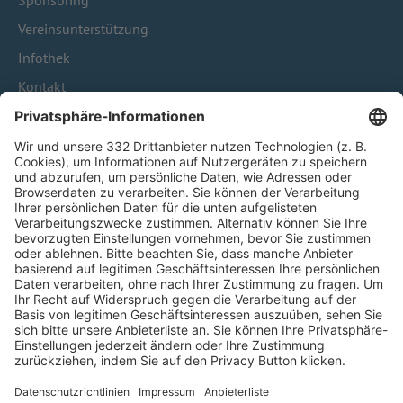
Sponsoring
Vereinsunterstützung
Infothek
Kontakt
HÄUFIG BESUCHTE SEITEN
Pässe und Vereinswechsel
Trainerausbildung
Schulungsangebot Vereinsmitarbeiter
BFV-Geschäftsstellen
Trainerbörse
Login SpielPlus
FOLGE DEM BFV