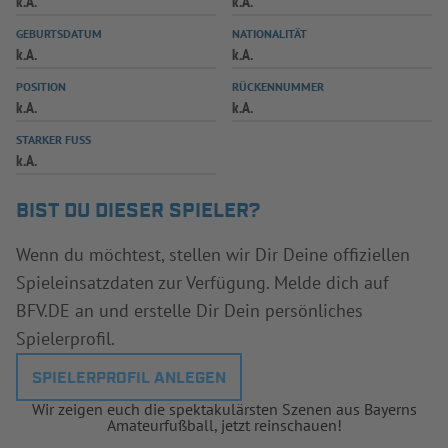
k.A.
k.A.
INFOTHEK
SPIELPLUS
GEBURTSDATUM
NATIONALITÄT
k.A.
k.A.
POSITION
RÜCKENNUMMER
k.A.
k.A.
STARKER FUSS
k.A.
BIST DU DIESER SPIELER?
Wenn du möchtest, stellen wir Dir Deine offiziellen
Spieleinsatzdaten zur Verfügung. Melde dich auf
BFV.DE an und erstelle Dir Dein persönliches
Spielerprofil.
SPIELERPROFIL ANLEGEN
Wir zeigen euch die spektakulärsten Szenen aus Bayerns
Amateurfußball, jetzt reinschauen!