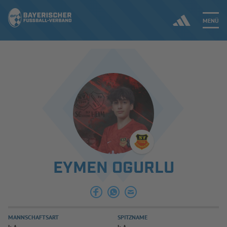
MENÜ
Jetzt einloggen
ERGEBNISSE & WETTBEWERBE
NEUIGKEITEN
SPIELBETRIEB & VERBANDSLEBEN
EYMEN OGURLU
AUSBILDUNG & FÖRDERUNG
DER VERBAND
MANNSCHAFTSART
SPITZNAME