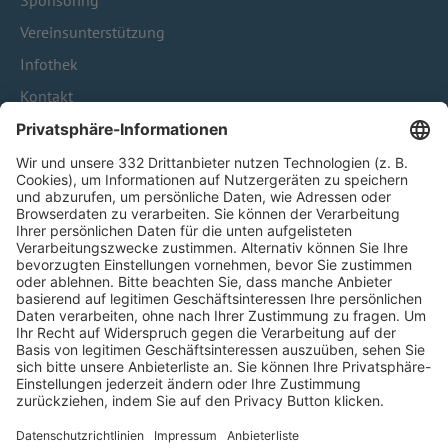
Sponsoring
Vereinsunterstützung
Infothek
Kontakt
HÄUFIG BESUCHTE SEITEN
Pässe und Vereinswechsel
Trainerausbildung
Schulungsangebot Vereinsmitarbeiter
BFV-Geschäftsstellen
Trainerbörse
Login SpielPlus
FOLGE DEM BFV