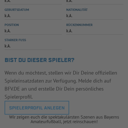
k.A.
k.A.
INFOTHEK
SPIELPLUS
GEBURTSDATUM
NATIONALITÄT
k.A.
k.A.
POSITION
RÜCKENNUMMER
k.A.
k.A.
STARKER FUSS
k.A.
BIST DU DIESER SPIELER?
Wenn du möchtest, stellen wir Dir Deine offiziellen
Spieleinsatzdaten zur Verfügung. Melde dich auf
BFV.DE an und erstelle Dir Dein persönliches
Spielerprofil.
SPIELERPROFIL ANLEGEN
Wir zeigen euch die spektakulärsten Szenen aus Bayerns
Amateurfußball, jetzt reinschauen!