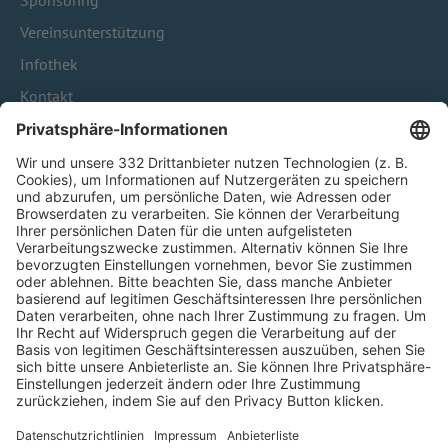
Sponsoring
Vereinsunterstützung
Infothek
Kontakt
HÄUFIG BESUCHTE SEITEN
Pässe und Vereinswechsel
Trainerausbildung
Schulungsangebot Vereinsmitarbeiter
BFV-Geschäftsstellen
Trainerbörse
Login SpielPlus
FOLGE DEM BFV