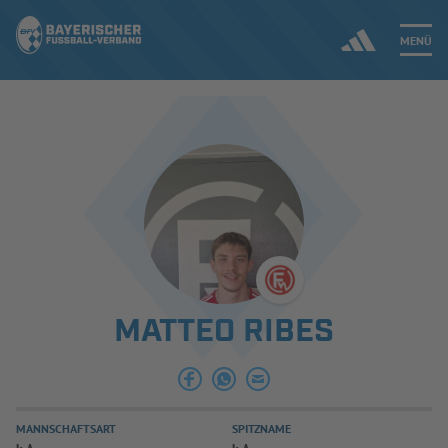
MENÜ
Jetzt einloggen
ERGEBNISSE & WETTBEWERBE
NEUIGKEITEN
SPIELBETRIEB & VERBANDSLEBEN
MATTEO RIBES
AUSBILDUNG & FÖRDERUNG
DER VERBAND
MANNSCHAFTSART
SPITZNAME