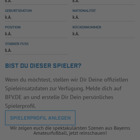
k.A.
k.A.
INFOTHEK
SPIELPLUS
GEBURTSDATUM
NATIONALITÄT
k.A.
k.A.
POSITION
RÜCKENNUMMER
k.A.
k.A.
STARKER FUSS
k.A.
BIST DU DIESER SPIELER?
Wenn du möchtest, stellen wir Dir Deine offiziellen
Spieleinsatzdaten zur Verfügung. Melde dich auf
BFV.DE an und erstelle Dir Dein persönliches
Spielerprofil.
SPIELERPROFIL ANLEGEN
Wir zeigen euch die spektakulärsten Szenen aus Bayerns
Amateurfußball, jetzt reinschauen!