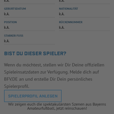
k.A.
k.A.
INFOTHEK
SPIELPLUS
GEBURTSDATUM
NATIONALITÄT
k.A.
k.A.
POSITION
RÜCKENNUMMER
k.A.
k.A.
STARKER FUSS
k.A.
BIST DU DIESER SPIELER?
Wenn du möchtest, stellen wir Dir Deine offiziellen
Spieleinsatzdaten zur Verfügung. Melde dich auf
BFV.DE an und erstelle Dir Dein persönliches
Spielerprofil.
SPIELERPROFIL ANLEGEN
Wir zeigen euch die spektakulärsten Szenen aus Bayerns
Amateurfußball, jetzt reinschauen!