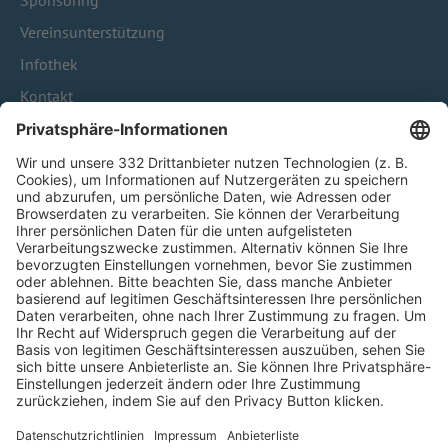
Sponsoring
Vereinsunterstützung
Infothek
Kontakt
HÄUFIG BESUCHTE SEITEN
Pässe und Vereinswechsel
Trainerausbildung
Schulungsangebot Vereinsmitarbeiter
BFV-Geschäftsstellen
Trainerbörse
Login SpielPlus
FOLGE DEM BFV