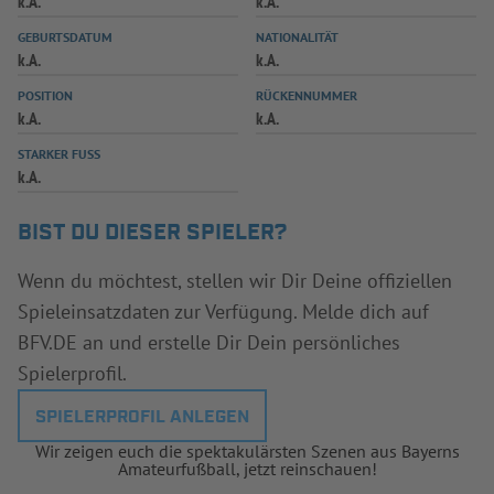
k.A.
k.A.
INFOTHEK
SPIELPLUS
GEBURTSDATUM
NATIONALITÄT
k.A.
k.A.
POSITION
RÜCKENNUMMER
k.A.
k.A.
STARKER FUSS
k.A.
BIST DU DIESER SPIELER?
Wenn du möchtest, stellen wir Dir Deine offiziellen
Spieleinsatzdaten zur Verfügung. Melde dich auf
BFV.DE an und erstelle Dir Dein persönliches
Spielerprofil.
SPIELERPROFIL ANLEGEN
Wir zeigen euch die spektakulärsten Szenen aus Bayerns
Amateurfußball, jetzt reinschauen!