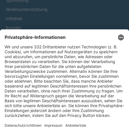
Sponsoring
Vereinsunterstützung
Infothek
Kontakt
HÄUFIG BESUCHTE SEITEN
Pässe und Vereinswechsel
Trainerausbildung
Schulungsangebot Vereinsmitarbeiter
BFV-Geschäftsstellen
Trainerbörse
Login SpielPlus
FOLGE DEM BFV