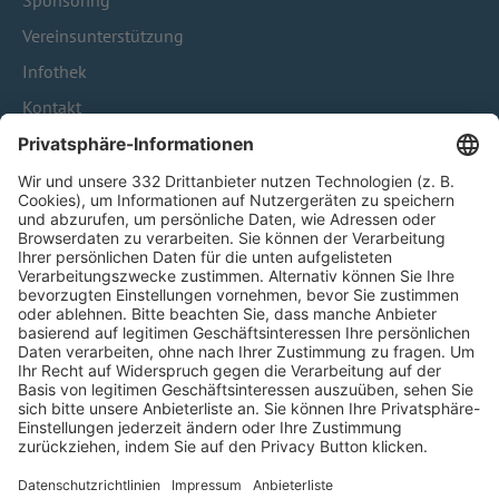
Sponsoring
Vereinsunterstützung
Infothek
Kontakt
HÄUFIG BESUCHTE SEITEN
Pässe und Vereinswechsel
Trainerausbildung
Schulungsangebot Vereinsmitarbeiter
BFV-Geschäftsstellen
Trainerbörse
Login SpielPlus
FOLGE DEM BFV