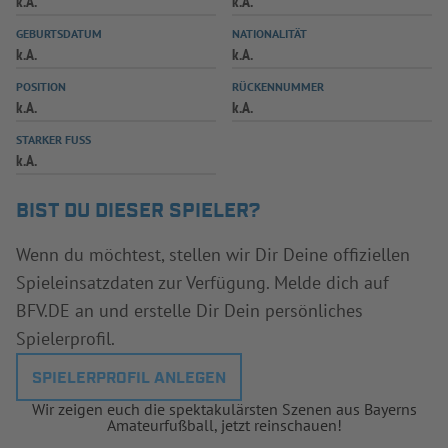
k.A.
k.A.
INFOTHEK
SPIELPLUS
GEBURTSDATUM
NATIONALITÄT
k.A.
k.A.
POSITION
RÜCKENNUMMER
k.A.
k.A.
STARKER FUSS
k.A.
BIST DU DIESER SPIELER?
Wenn du möchtest, stellen wir Dir Deine offiziellen
Spieleinsatzdaten zur Verfügung. Melde dich auf
BFV.DE an und erstelle Dir Dein persönliches
Spielerprofil.
SPIELERPROFIL ANLEGEN
Wir zeigen euch die spektakulärsten Szenen aus Bayerns
Amateurfußball, jetzt reinschauen!