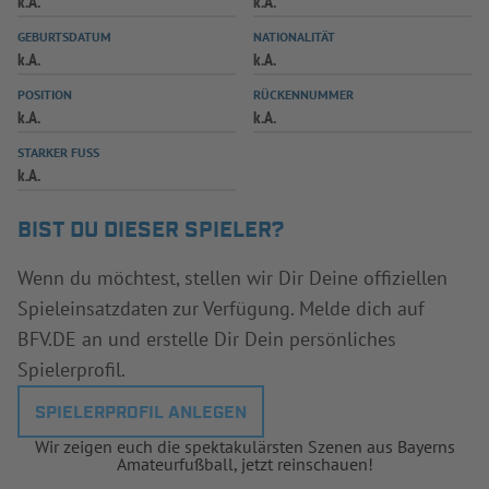
k.A.
k.A.
INFOTHEK
SPIELPLUS
GEBURTSDATUM
NATIONALITÄT
k.A.
k.A.
POSITION
RÜCKENNUMMER
k.A.
k.A.
STARKER FUSS
k.A.
BIST DU DIESER SPIELER?
Wenn du möchtest, stellen wir Dir Deine offiziellen
Spieleinsatzdaten zur Verfügung. Melde dich auf
BFV.DE an und erstelle Dir Dein persönliches
Spielerprofil.
SPIELERPROFIL ANLEGEN
Wir zeigen euch die spektakulärsten Szenen aus Bayerns
Amateurfußball, jetzt reinschauen!