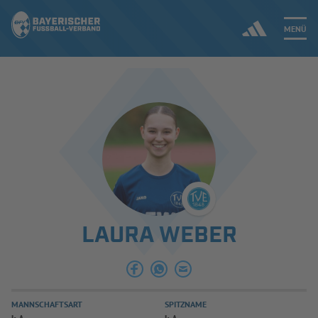
MENÜ
Jetzt einloggen
ERGEBNISSE & WETTBEWERBE
NEUIGKEITEN
SPIELBETRIEB & VERBANDSLEBEN
LAURA WEBER
AUSBILDUNG & FÖRDERUNG
DER VERBAND
MANNSCHAFTSART
SPITZNAME