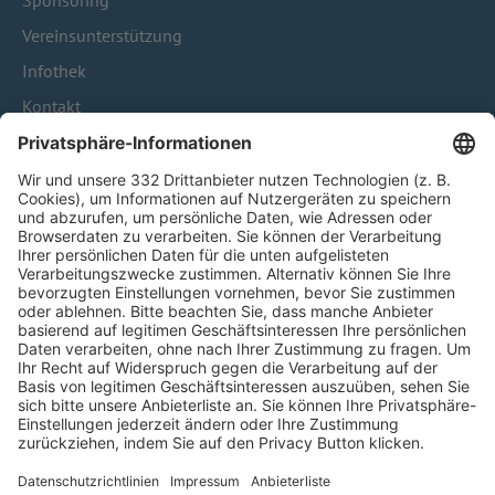
Sponsoring
Vereinsunterstützung
Infothek
Kontakt
HÄUFIG BESUCHTE SEITEN
Pässe und Vereinswechsel
Trainerausbildung
Schulungsangebot Vereinsmitarbeiter
BFV-Geschäftsstellen
Trainerbörse
Login SpielPlus
FOLGE DEM BFV