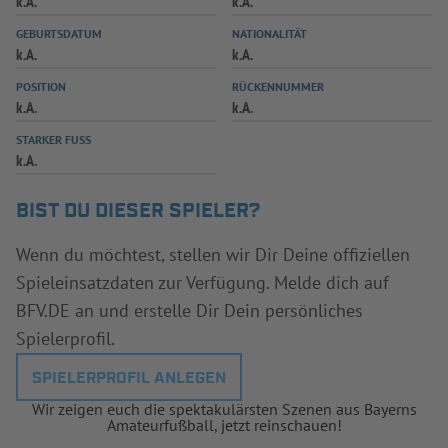
k.A.
k.A.
INFOTHEK
SPIELPLUS
GEBURTSDATUM
NATIONALITÄT
k.A.
k.A.
POSITION
RÜCKENNUMMER
k.A.
k.A.
STARKER FUSS
k.A.
BIST DU DIESER SPIELER?
Wenn du möchtest, stellen wir Dir Deine offiziellen
Spieleinsatzdaten zur Verfügung. Melde dich auf
BFV.DE an und erstelle Dir Dein persönliches
Spielerprofil.
SPIELERPROFIL ANLEGEN
Wir zeigen euch die spektakulärsten Szenen aus Bayerns
Amateurfußball, jetzt reinschauen!