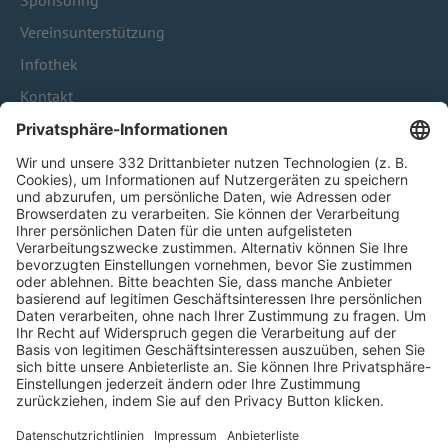
Sponsoring
Vereinsunterstützung
Infothek
Kontakt
HÄUFIG BESUCHTE SEITEN
Pässe und Vereinswechsel
Trainerausbildung
Schulungsangebot Vereinsmitarbeiter
BFV-Geschäftsstellen
Trainerbörse
Login SpielPlus
FOLGE DEM BFV