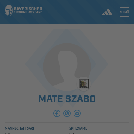
MENÜ
Jetzt einloggen
ERGEBNISSE & WETTBEWERBE
NEUIGKEITEN
SPIELBETRIEB & VERBANDSLEBEN
MATE SZABO
AUSBILDUNG & FÖRDERUNG
DER VERBAND
MANNSCHAFTSART
SPITZNAME