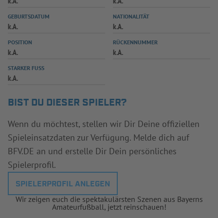
k.A.
k.A.
INFOTHEK
SPIELPLUS
GEBURTSDATUM
NATIONALITÄT
k.A.
k.A.
POSITION
RÜCKENNUMMER
k.A.
k.A.
STARKER FUSS
k.A.
BIST DU DIESER SPIELER?
Wenn du möchtest, stellen wir Dir Deine offiziellen
Spieleinsatzdaten zur Verfügung. Melde dich auf
BFV.DE an und erstelle Dir Dein persönliches
Spielerprofil.
SPIELERPROFIL ANLEGEN
Wir zeigen euch die spektakulärsten Szenen aus Bayerns
Amateurfußball, jetzt reinschauen!