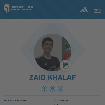
MENÜ
Jetzt einloggen
ERGEBNISSE & WETTBEWERBE
NEUIGKEITEN
SPIELBETRIEB & VERBANDSLEBEN
ZAID KHALAF
AUSBILDUNG & FÖRDERUNG
DER VERBAND
MANNSCHAFTSART
SPITZNAME