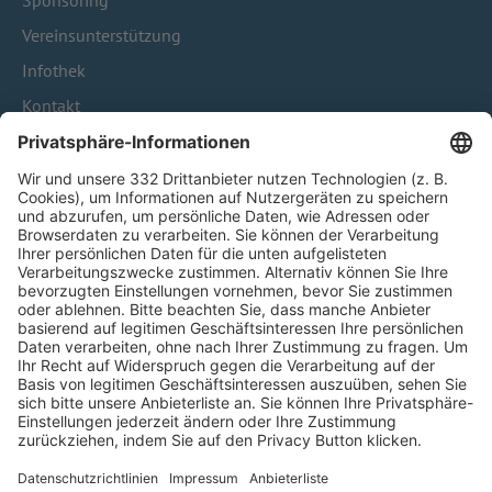
Sponsoring
Vereinsunterstützung
Infothek
Kontakt
HÄUFIG BESUCHTE SEITEN
Pässe und Vereinswechsel
Trainerausbildung
Schulungsangebot Vereinsmitarbeiter
BFV-Geschäftsstellen
Trainerbörse
Login SpielPlus
FOLGE DEM BFV