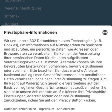
Sponsoring
Vereinsunterstützung
Infothek
Kontakt
HÄUFIG BESUCHTE SEITEN
Pässe und Vereinswechsel
Trainerausbildung
Schulungsangebot Vereinsmitarbeiter
BFV-Geschäftsstellen
Trainerbörse
Login SpielPlus
FOLGE DEM BFV