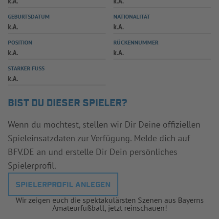
k.A.
k.A.
INFOTHEK
SPIELPLUS
GEBURTSDATUM
NATIONALITÄT
k.A.
k.A.
POSITION
RÜCKENNUMMER
k.A.
k.A.
STARKER FUSS
k.A.
BIST DU DIESER SPIELER?
Wenn du möchtest, stellen wir Dir Deine offiziellen
Spieleinsatzdaten zur Verfügung. Melde dich auf
BFV.DE an und erstelle Dir Dein persönliches
Spielerprofil.
SPIELERPROFIL ANLEGEN
Wir zeigen euch die spektakulärsten Szenen aus Bayerns
Amateurfußball, jetzt reinschauen!