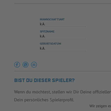
MANNSCHAFTSART
k.A.
SPITZNAME
k.A.
GEBURTSDATUM
k.A.
BIST DU DIESER SPIELER?
Wenn du möchtest, stellen wir Dir Deine offizielle
Dein persönliches Spielerprofil.
Wir zeigen e