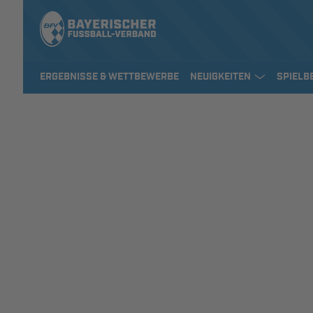
ERGEBNISSE & WETTBEWERBE
NEUIGKEITEN
SPIELB