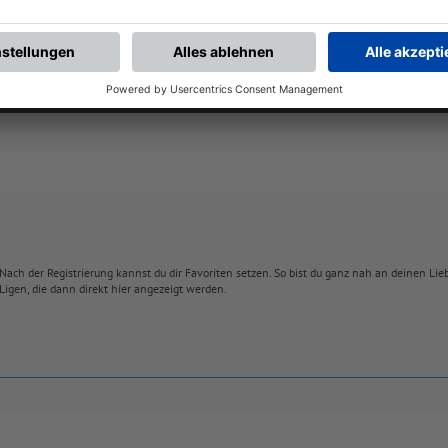
BONNIERE DEN BFV-WHATSAPP-KANAL!
Nach der Registrierung kannst du dir Favoriten setzen. So bist du ganz nah an deinen Li
Ligen, die dann direkt hier angezeigt werden.