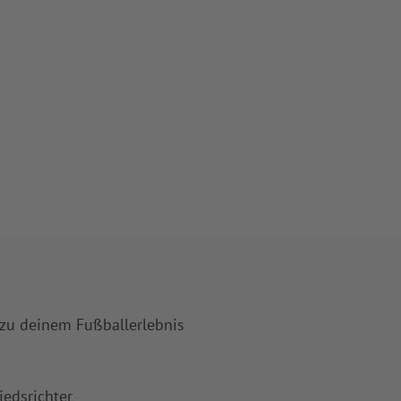
 zu deinem Fußballerlebnis
iedsrichter