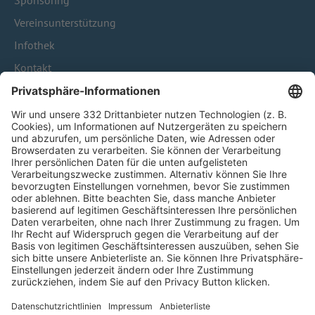
Sponsoring
Vereinsunterstützung
Infothek
Kontakt
HÄUFIG BESUCHTE SEITEN
Pässe und Vereinswechsel
Trainerausbildung
Schulungsangebot Vereinsmitarbeiter
BFV-Geschäftsstellen
Trainerbörse
Login SpielPlus
FOLGE DEM BFV