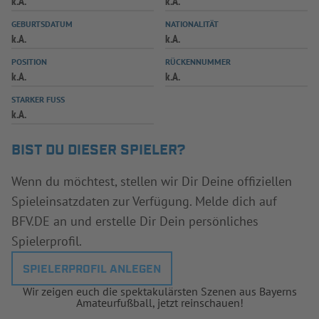
k.A.
k.A.
INFOTHEK
SPIELPLUS
GEBURTSDATUM
NATIONALITÄT
k.A.
k.A.
POSITION
RÜCKENNUMMER
k.A.
k.A.
STARKER FUSS
k.A.
BIST DU DIESER SPIELER?
Wenn du möchtest, stellen wir Dir Deine offiziellen
Spieleinsatzdaten zur Verfügung. Melde dich auf
BFV.DE an und erstelle Dir Dein persönliches
Spielerprofil.
SPIELERPROFIL ANLEGEN
Wir zeigen euch die spektakulärsten Szenen aus Bayerns
Amateurfußball, jetzt reinschauen!