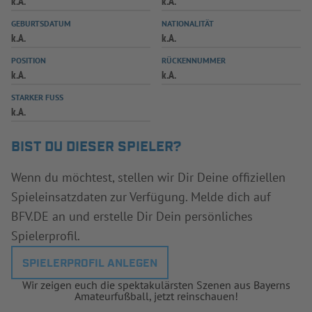
k.A.
k.A.
INFOTHEK
SPIELPLUS
GEBURTSDATUM
NATIONALITÄT
k.A.
k.A.
POSITION
RÜCKENNUMMER
k.A.
k.A.
STARKER FUSS
k.A.
BIST DU DIESER SPIELER?
Wenn du möchtest, stellen wir Dir Deine offiziellen
Spieleinsatzdaten zur Verfügung. Melde dich auf
BFV.DE an und erstelle Dir Dein persönliches
Spielerprofil.
SPIELERPROFIL ANLEGEN
Wir zeigen euch die spektakulärsten Szenen aus Bayerns
Amateurfußball, jetzt reinschauen!