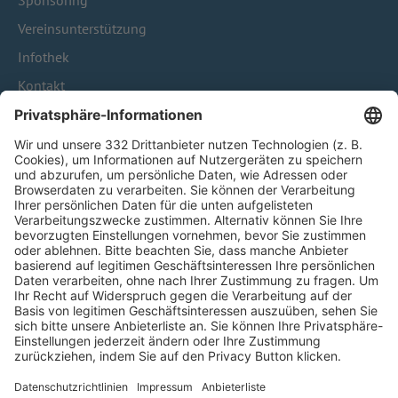
Sponsoring
Vereinsunterstützung
Infothek
Kontakt
HÄUFIG BESUCHTE SEITEN
Pässe und Vereinswechsel
Trainerausbildung
Schulungsangebot Vereinsmitarbeiter
BFV-Geschäftsstellen
Trainerbörse
Login SpielPlus
FOLGE DEM BFV