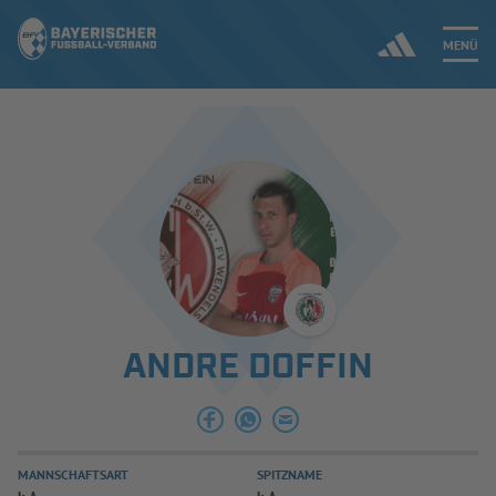
MENÜ
Jetzt einloggen
ERGEBNISSE & WETTBEWERBE
NEUIGKEITEN
SPIELBETRIEB & VERBANDSLEBEN
ANDRE DOFFIN
AUSBILDUNG & FÖRDERUNG
DER VERBAND
MANNSCHAFTSART
SPITZNAME