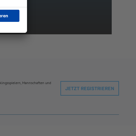
eblingsspielern, Mannschaften und
JETZT REGISTRIEREN