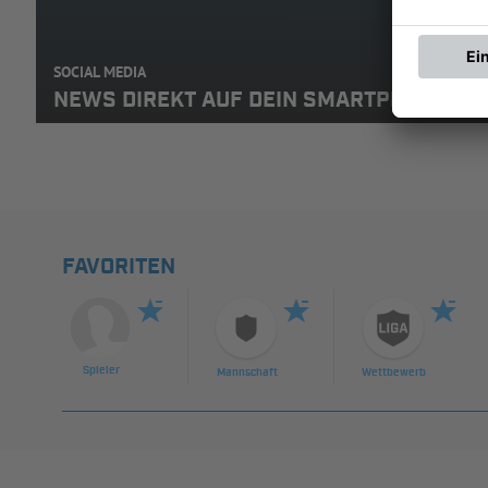
SOCIAL MEDIA
NEWS DIREKT AUF DEIN SMARTPHONE: A
FAVORITEN
Spieler
Mannschaft
Wettbewerb