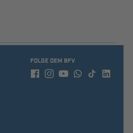
FOLGE DEM BFV