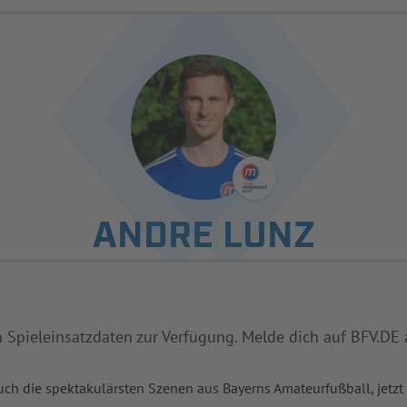
ANDRE LUNZ
n Spieleinsatzdaten zur Verfügung. Melde dich auf BFV.DE 
uch die spektakulärsten Szenen aus Bayerns Amateurfußball, jetzt