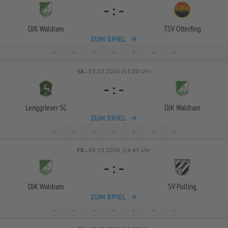
-
:
-
DJK Waldram
TSV Otterfing
ZUM SPIEL
-
-
-
-
-
-
-
SA..
03.10.2026 /13:00 Uhr
-
:
-
Lenggrieser SC
DJK Waldram
ZUM SPIEL
-
-
-
-
-
-
-
FR..
09.10.2026 /14:45 Uhr
-
:
-
DJK Waldram
SV Polling
ZUM SPIEL
-
-
-
-
-
-
-