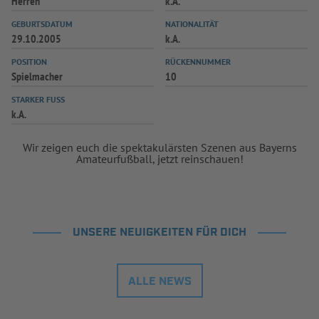
Herren
k.A.
INFOTHEK
SPIELPLUS
GEBURTSDATUM
NATIONALITÄT
29.10.2005
k.A.
POSITION
RÜCKENNUMMER
Spielmacher
10
STARKER FUSS
k.A.
Wir zeigen euch die spektakulärsten Szenen aus Bayerns
Amateurfußball, jetzt reinschauen!
UNSERE NEUIGKEITEN FÜR DICH
ALLE NEWS