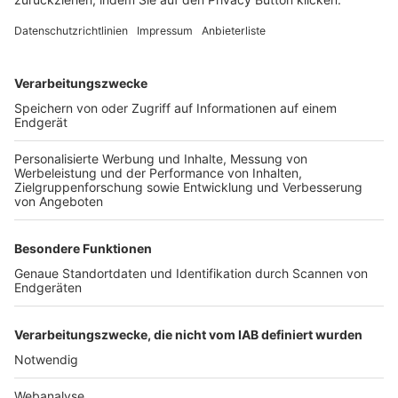
FOLGE DEM BFV
TOP-VEREINE
TOP-PARTNER
SFV
DFB
UEFA
FIFA