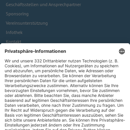
Geschäftsstellen und Ansprechpartner
Sponsoring
Vereinsunterstützung
Infothek
Kontakt
HÄUFIG BESUCHTE SEITEN
Pässe und Vereinswechsel
Trainerausbildung
Schulungsangebot Vereinsmitarbeiter
BFV-Geschäftsstellen
Trainerbörse
Login SpielPlus