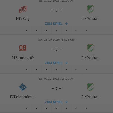
SA..
17.10.2026 /12:00 Uhr
-
:
-
MTV Berg
DJK Waldram
ZUM SPIEL
-
-
-
-
-
-
-
SO..
25.10.2026 /13:15 Uhr
-
:
-
FT Starnberg 09
DJK Waldram
ZUM SPIEL
-
-
-
-
-
-
-
SA..
07.11.2026 /15:00 Uhr
-
:
-
FC Deisenhofen III
DJK Waldram
ZUM SPIEL
-
-
-
-
-
-
-