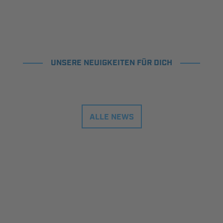
UNSERE NEUIGKEITEN FÜR DICH
ALLE NEWS