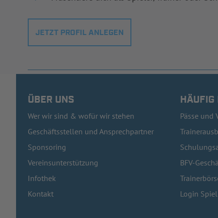
JETZT PROFIL ANLEGEN
ÜBER UNS
HÄUFIG
Wer wir sind & wofür wir stehen
Pässe und 
Geschäftsstellen und Ansprechpartner
Traineraus
Sponsoring
Schulungsa
Vereinsunterstützung
BFV-Geschä
Infothek
Trainerbörs
Kontakt
Login Spie