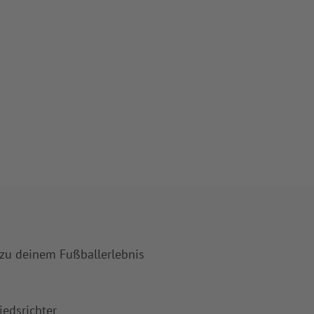
 zu deinem Fußballerlebnis
iedsrichter