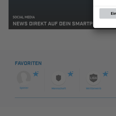
SOCIAL MEDIA
NEWS DIREKT AUF DEIN SMARTPHONE: A
FAVORITEN
Spieler
Mannschaft
Wettbewerb