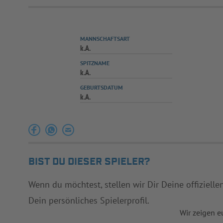
MANNSCHAFTSART
k.A.
SPITZNAME
k.A.
GEBURTSDATUM
k.A.
BIST DU DIESER SPIELER?
Wenn du möchtest, stellen wir Dir Deine offizielle
Dein persönliches Spielerprofil.
Wir zeigen e