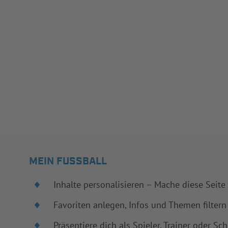
MEIN FUSSBALL
Inhalte personalisieren – Mache diese Seite
Favoriten anlegen, Infos und Themen filtern
Präsentiere dich als Spieler, Trainer oder Sch