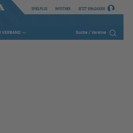
SPIELPLUS
INFOTHEK
JETZT EINLOGGEN
R VERBAND
Suche / Vereine