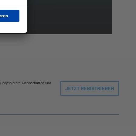
eblingsspielern, Mannschaften und
JETZT REGISTRIEREN