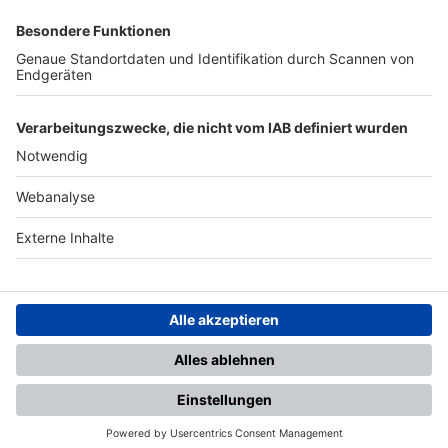
SFV
DFB
UEFA
FIFA
Nutzungsbedingungen
Datenschutz
Impressum