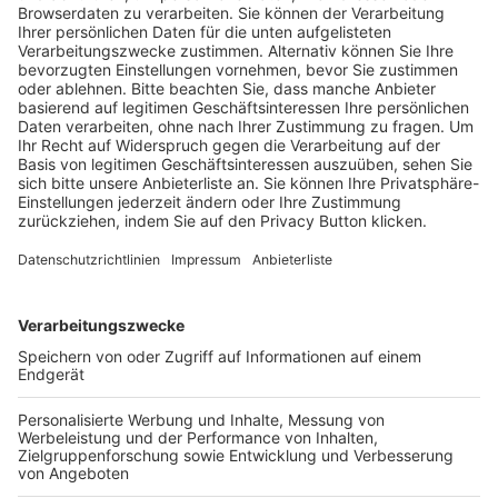
Trainerausbildung
Schulungsangebot Vereinsmitarbeiter
BFV-Geschäftsstellen
Trainerbörse
Login SpielPlus
FOLGE DEM BFV
TOP-VEREINE
TOP-PARTNER