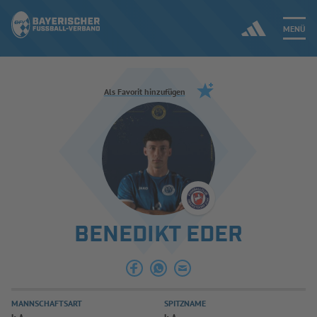
MENÜ
Jetzt einloggen
Als Favorit hinzufügen
ERGEBNISSE & WETTBEWERBE
NEUIGKEITEN
SPIELBETRIEB & VERBANDSLEBEN
BENEDIKT EDER
AUSBILDUNG & FÖRDERUNG
DER VERBAND
MANNSCHAFTSART
SPITZNAME