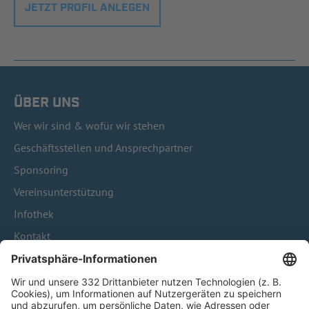
JETZT PROFIL ANLEGEN
ÜBER UNS
Wer wir sind & wofür wir stehen
Geschäftsstellen und Ansprechpartner
Sponsoring
Vereinsunterstützung
Infothek
Kontakt
HÄUFIG BESUCHTE SEITEN
Pässe und Vereinswechsel