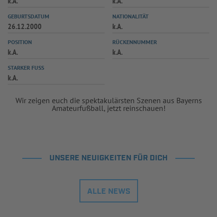
k.A.
k.A.
INFOTHEK
SPIELPLUS
GEBURTSDATUM
NATIONALITÄT
26.12.2000
k.A.
POSITION
RÜCKENNUMMER
k.A.
k.A.
STARKER FUSS
k.A.
Wir zeigen euch die spektakulärsten Szenen aus Bayerns
Amateurfußball, jetzt reinschauen!
UNSERE NEUIGKEITEN FÜR DICH
ALLE NEWS