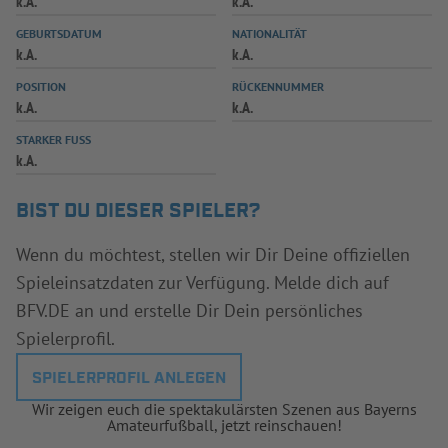
k.A.
k.A.
INFOTHEK
SPIELPLUS
GEBURTSDATUM
NATIONALITÄT
k.A.
k.A.
POSITION
RÜCKENNUMMER
k.A.
k.A.
STARKER FUSS
k.A.
BIST DU DIESER SPIELER?
Wenn du möchtest, stellen wir Dir Deine offiziellen
Spieleinsatzdaten zur Verfügung. Melde dich auf
BFV.DE an und erstelle Dir Dein persönliches
Spielerprofil.
SPIELERPROFIL ANLEGEN
Wir zeigen euch die spektakulärsten Szenen aus Bayerns
Amateurfußball, jetzt reinschauen!