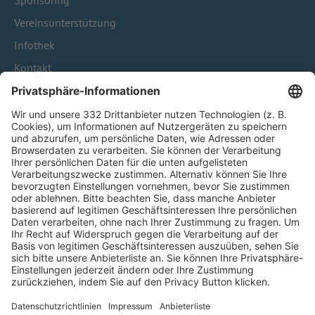
Sponsoring
Vereinsunterstützung
Infothek
Kontakt
HÄUFIG BESUCHTE SEITEN
Pässe und Vereinswechsel
Trainerausbildung
Schulungsangebot Vereinsmitarbeiter
BFV-Geschäftsstellen
Trainerbörse
Login SpielPlus
FOLGE DEM BFV