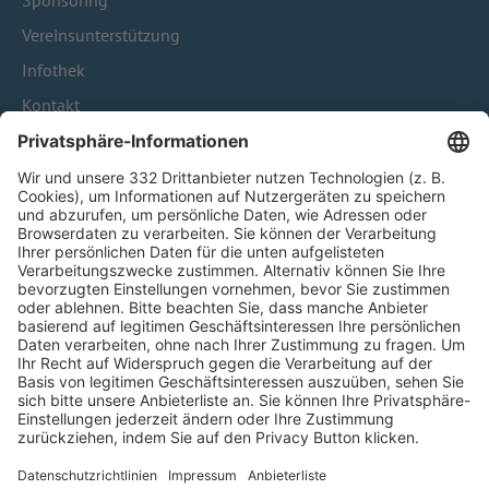
Sponsoring
Vereinsunterstützung
Infothek
Kontakt
HÄUFIG BESUCHTE SEITEN
Pässe und Vereinswechsel
Trainerausbildung
Schulungsangebot Vereinsmitarbeiter
BFV-Geschäftsstellen
Trainerbörse
Login SpielPlus
FOLGE DEM BFV