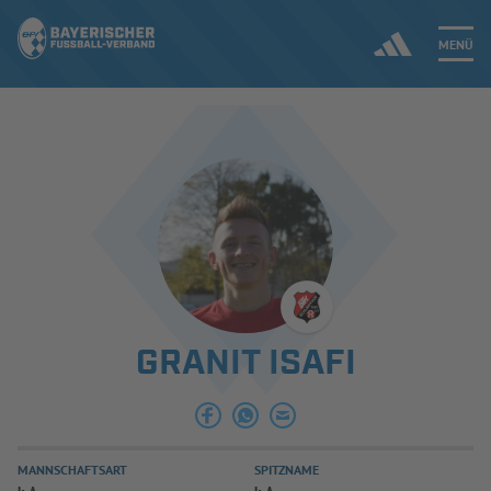
MENÜ
Jetzt einloggen
ERGEBNISSE & WETTBEWERBE
NEUIGKEITEN
SPIELBETRIEB & VERBANDSLEBEN
GRANIT ISAFI
AUSBILDUNG & FÖRDERUNG
DER VERBAND
MANNSCHAFTSART
SPITZNAME