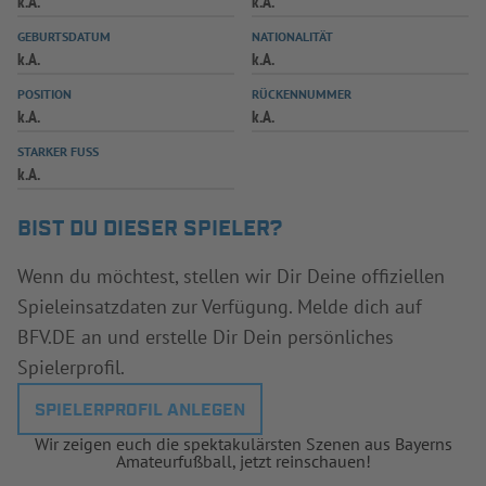
k.A.
k.A.
INFOTHEK
SPIELPLUS
GEBURTSDATUM
NATIONALITÄT
k.A.
k.A.
POSITION
RÜCKENNUMMER
k.A.
k.A.
STARKER FUSS
k.A.
BIST DU DIESER SPIELER?
Wenn du möchtest, stellen wir Dir Deine offiziellen
Spieleinsatzdaten zur Verfügung. Melde dich auf
BFV.DE an und erstelle Dir Dein persönliches
Spielerprofil.
SPIELERPROFIL ANLEGEN
Wir zeigen euch die spektakulärsten Szenen aus Bayerns
Amateurfußball, jetzt reinschauen!