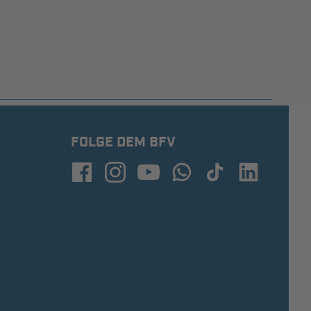
FOLGE DEM BFV