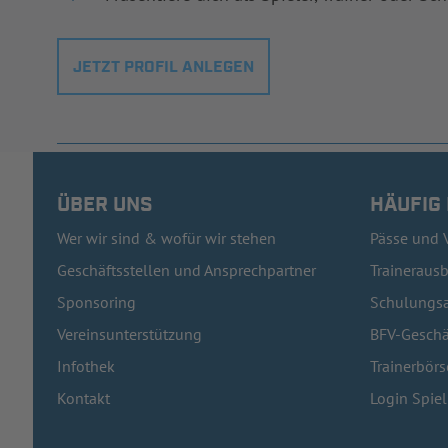
JETZT PROFIL ANLEGEN
ÜBER UNS
HÄUFIG
Wer wir sind & wofür wir stehen
Pässe und 
Geschäftsstellen und Ansprechpartner
Traineraus
Sponsoring
Schulungsa
Vereinsunterstützung
BFV-Geschä
Infothek
Trainerbörs
Kontakt
Login Spie