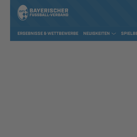
ERGEBNISSE & WETTBEWERBE
NEUIGKEITEN
SPIELB