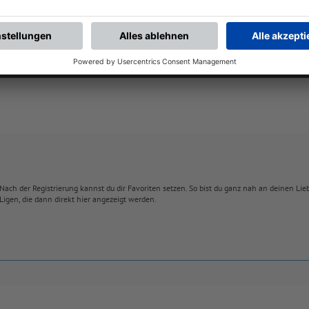
BONNIERE DEN BFV-WHATSAPP-KANAL!
Nach der Registrierung kannst du dir Favoriten setzen. So bist du ganz nah an deinen Li
Ligen, die dann direkt hier angezeigt werden.