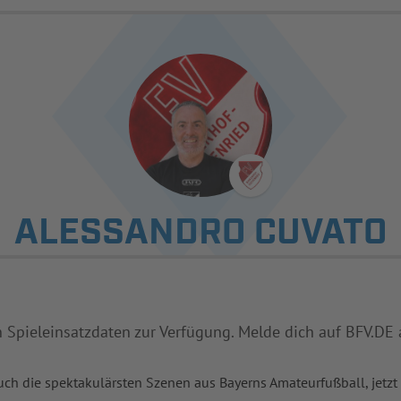
ALESSANDRO CUVATO
n Spieleinsatzdaten zur Verfügung. Melde dich auf BFV.DE 
uch die spektakulärsten Szenen aus Bayerns Amateurfußball, jetzt