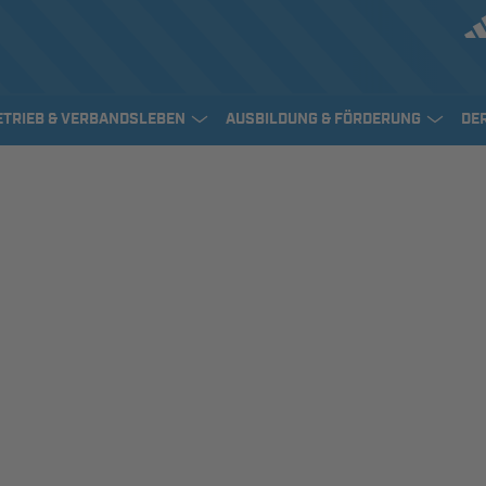
ETRIEB & VERBANDSLEBEN
AUSBILDUNG & FÖRDERUNG
DE