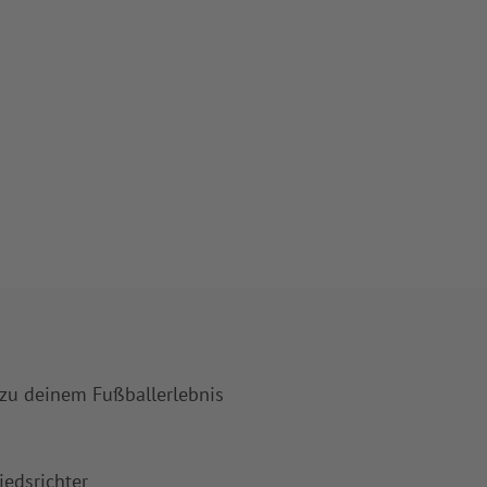
 zu deinem Fußballerlebnis
iedsrichter