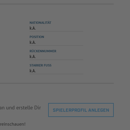
NATIONALITÄT
k.A.
POSITION
k.A.
RÜCKENNUMMER
k.A.
STARKER FUSS
k.A.
an und erstelle Dir
SPIELERPROFIL ANLEGEN
 reinschauen!