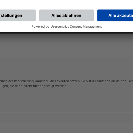
BONNIERE DEN BFV-WHATSAPP-KANAL!
Nach der Registrierung kannst du dir Favoriten setzen. So bist du ganz nah an deinen Li
Ligen, die dann direkt hier angezeigt werden.