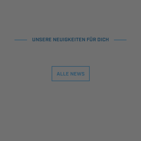
UNSERE NEUIGKEITEN FÜR DICH
ALLE NEWS