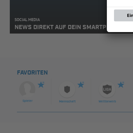
SOCIAL MEDIA
NEWS DIREKT AUF DEIN SMARTPHONE: A
FAVORITEN
Spieler
Mannschaft
Wettbewerb