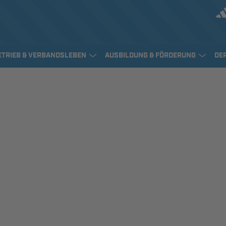
ETRIEB & VERBANDSLEBEN
AUSBILDUNG & FÖRDERUNG
DE