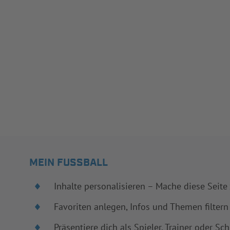
MEIN FUSSBALL
Inhalte personalisieren – Mache diese Seite
Favoriten anlegen, Infos und Themen filtern
Präsentiere dich als Spieler, Trainer oder Sch