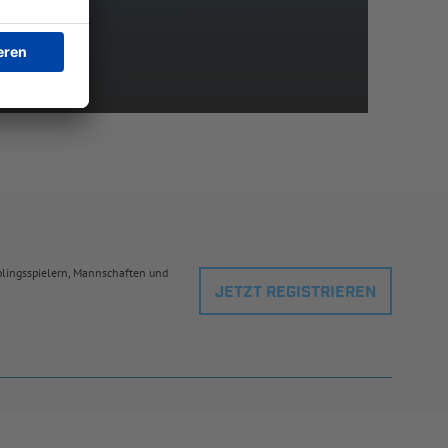
eblingsspielern, Mannschaften und
JETZT REGISTRIEREN