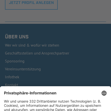
JETZT PROFIL ANLEGEN
ÜBER UNS
Wer wir sind & wofür wir stehen
Geschäftsstellen und Ansprechpartner
Sponsoring
Vereinsunterstützung
Infothek
Kontakt
HÄUFIG BESUCHTE SEITEN
Pässe und Vereinswechsel