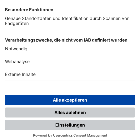
SFV
DFB
UEFA
FIFA
Nutzungsbedingungen
Datenschutz
Impressum