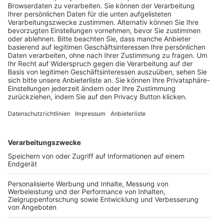
Trainerausbildung
Schulungsangebot Vereinsmitarbeiter
BFV-Geschäftsstellen
Trainerbörse
Login SpielPlus
FOLGE DEM BFV
TOP-VEREINE
TOP-PARTNER