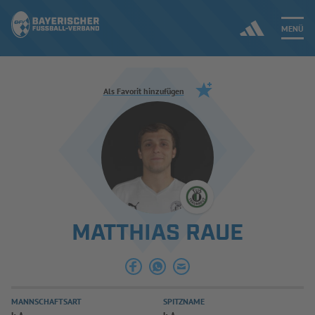
MENÜ
Jetzt einloggen
Als Favorit hinzufügen
ERGEBNISSE & WETTBEWERBE
NEUIGKEITEN
SPIELBETRIEB & VERBANDSLEBEN
MATTHIAS RAUE
AUSBILDUNG & FÖRDERUNG
DER VERBAND
MANNSCHAFTSART
SPITZNAME