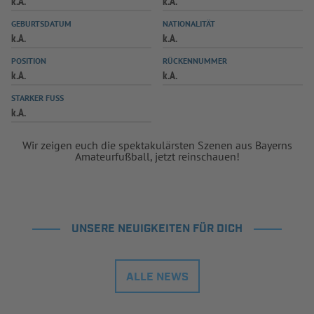
k.A.
k.A.
INFOTHEK
SPIELPLUS
GEBURTSDATUM
NATIONALITÄT
k.A.
k.A.
POSITION
RÜCKENNUMMER
k.A.
k.A.
STARKER FUSS
k.A.
Wir zeigen euch die spektakulärsten Szenen aus Bayerns
Amateurfußball, jetzt reinschauen!
UNSERE NEUIGKEITEN FÜR DICH
ALLE NEWS