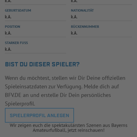
k.A.
k.A.
INFOTHEK
SPIELPLUS
GEBURTSDATUM
NATIONALITÄT
k.A.
k.A.
POSITION
RÜCKENNUMMER
k.A.
k.A.
STARKER FUSS
k.A.
BIST DU DIESER SPIELER?
Wenn du möchtest, stellen wir Dir Deine offiziellen
Spieleinsatzdaten zur Verfügung. Melde dich auf
BFV.DE an und erstelle Dir Dein persönliches
Spielerprofil.
SPIELERPROFIL ANLEGEN
Wir zeigen euch die spektakulärsten Szenen aus Bayerns
Amateurfußball, jetzt reinschauen!