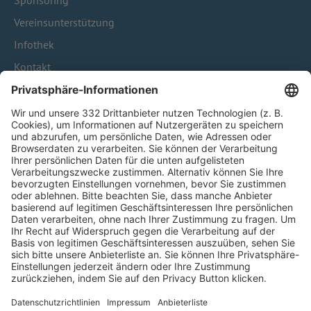
Sponsoring
Vereinsunterstützung
Infothek
Kontakt
HÄUFIG BESUCHTE SEITEN
Pässe und Vereinswechsel
Trainerausbildung
Schulungsangebot Vereinsmitarbeiter
BFV-Geschäftsstellen
Trainerbörse
Login SpielPlus
FOLGE DEM BFV