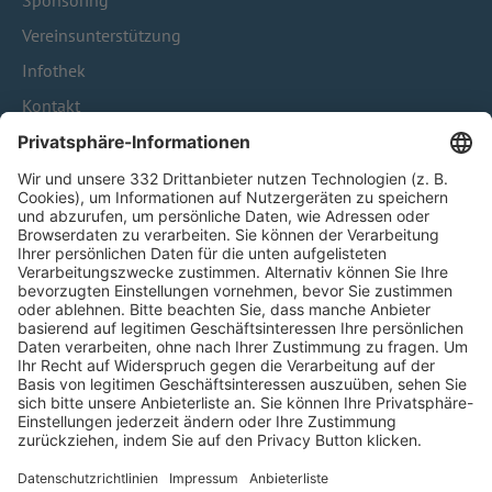
Sponsoring
Vereinsunterstützung
Infothek
Kontakt
HÄUFIG BESUCHTE SEITEN
Pässe und Vereinswechsel
Trainerausbildung
Schulungsangebot Vereinsmitarbeiter
BFV-Geschäftsstellen
Trainerbörse
Login SpielPlus
FOLGE DEM BFV