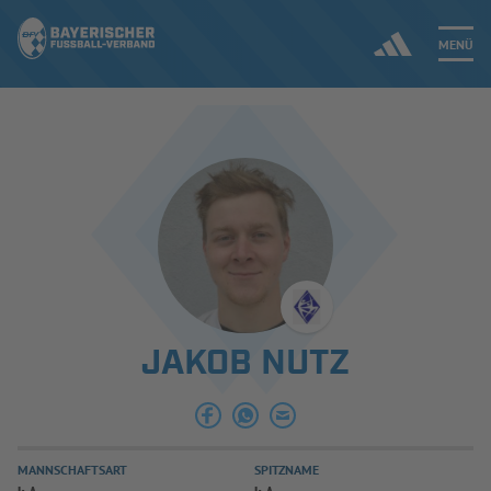
MENÜ
Jetzt einloggen
ERGEBNISSE & WETTBEWERBE
NEUIGKEITEN
SPIELBETRIEB & VERBANDSLEBEN
JAKOB NUTZ
AUSBILDUNG & FÖRDERUNG
DER VERBAND
MANNSCHAFTSART
SPITZNAME