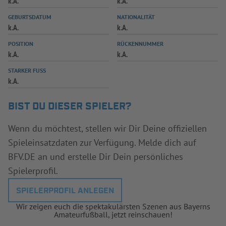
k.A.
k.A.
INFOTHEK
SPIELPLUS
GEBURTSDATUM
NATIONALITÄT
k.A.
k.A.
POSITION
RÜCKENNUMMER
k.A.
k.A.
STARKER FUSS
k.A.
BIST DU DIESER SPIELER?
Wenn du möchtest, stellen wir Dir Deine offiziellen
Spieleinsatzdaten zur Verfügung. Melde dich auf
BFV.DE an und erstelle Dir Dein persönliches
Spielerprofil.
SPIELERPROFIL ANLEGEN
Wir zeigen euch die spektakulärsten Szenen aus Bayerns
Amateurfußball, jetzt reinschauen!