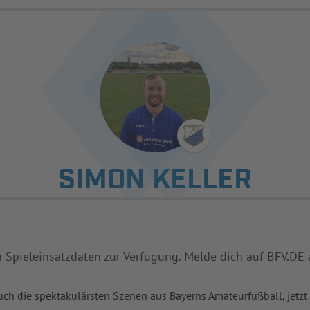
SIMON KELLER
n Spieleinsatzdaten zur Verfügung. Melde dich auf BFV.DE 
uch die spektakulärsten Szenen aus Bayerns Amateurfußball, jetzt