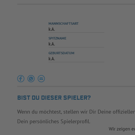
MANNSCHAFTSART
k.A.
SPITZNAME
k.A.
GEBURTSDATUM
k.A.
BIST DU DIESER SPIELER?
Wenn du möchtest, stellen wir Dir Deine offizielle
Dein persönliches Spielerprofil.
Wir zeigen e