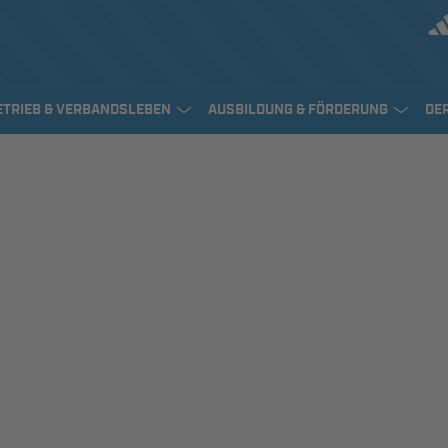
ETRIEB & VERBANDSLEBEN
AUSBILDUNG & FÖRDERUNG
DE