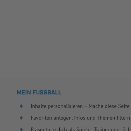
MEIN FUSSBALL
Inhalte personalisieren – Mache diese Seite
Favoriten anlegen, Infos und Themen filtern
Präsentiere dich als Spieler, Trainer oder Sch