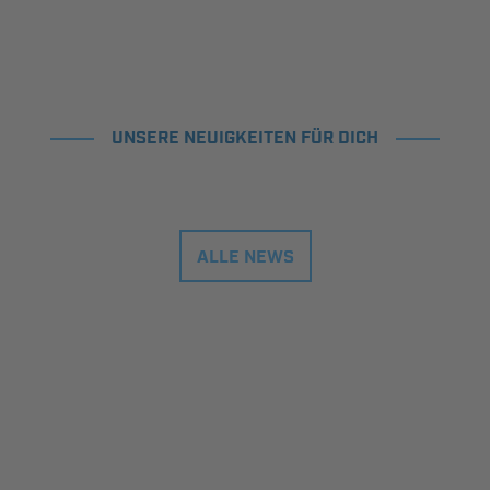
UNSERE NEUIGKEITEN FÜR DICH
ALLE NEWS