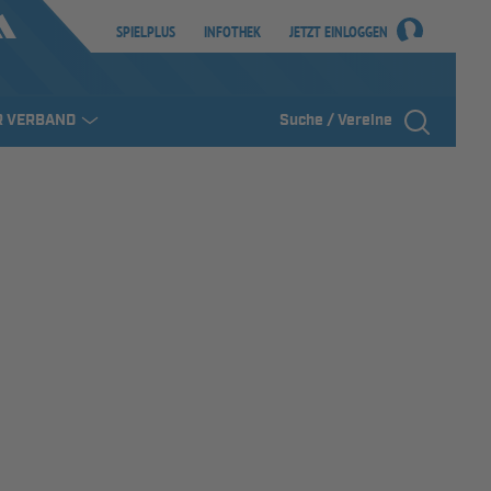
SPIELPLUS
INFOTHEK
JETZT EINLOGGEN
R VERBAND
Suche / Vereine