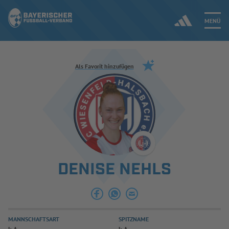
MENÜ
Jetzt einloggen
Als Favorit hinzufügen
ERGEBNISSE & WETTBEWERBE
NEUIGKEITEN
SPIELBETRIEB & VERBANDSLEBEN
DENISE NEHLS
AUSBILDUNG & FÖRDERUNG
DER VERBAND
MANNSCHAFTSART
SPITZNAME