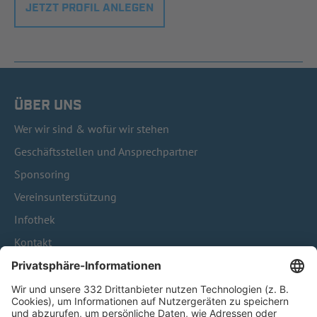
JETZT PROFIL ANLEGEN
ÜBER UNS
Wer wir sind & wofür wir stehen
Geschäftsstellen und Ansprechpartner
Sponsoring
Vereinsunterstützung
Infothek
Kontakt
HÄUFIG BESUCHTE SEITEN
Pässe und Vereinswechsel