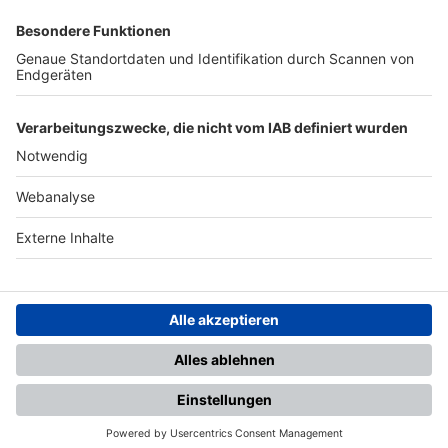
SFV
DFB
UEFA
FIFA
Nutzungsbedingungen
Datenschutz
Impressum