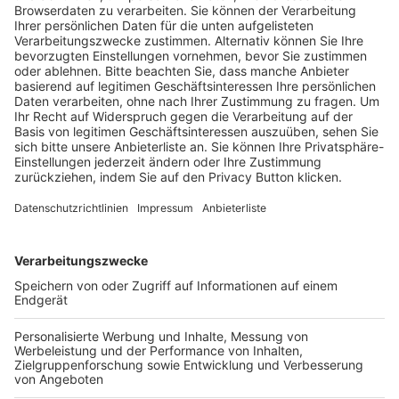
Trainerausbildung
Schulungsangebot Vereinsmitarbeiter
BFV-Geschäftsstellen
Trainerbörse
Login SpielPlus
FOLGE DEM BFV
TOP-VEREINE
TOP-PARTNER