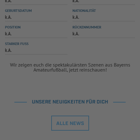
k.A.
k.A.
INFOTHEK
SPIELPLUS
GEBURTSDATUM
NATIONALITÄT
k.A.
k.A.
POSITION
RÜCKENNUMMER
k.A.
k.A.
STARKER FUSS
k.A.
Wir zeigen euch die spektakulärsten Szenen aus Bayerns
Amateurfußball, jetzt reinschauen!
UNSERE NEUIGKEITEN FÜR DICH
ALLE NEWS