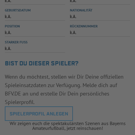
k.A.
k.A.
INFOTHEK
SPIELPLUS
GEBURTSDATUM
NATIONALITÄT
k.A.
k.A.
POSITION
RÜCKENNUMMER
k.A.
k.A.
STARKER FUSS
k.A.
BIST DU DIESER SPIELER?
Wenn du möchtest, stellen wir Dir Deine offiziellen
Spieleinsatzdaten zur Verfügung. Melde dich auf
BFV.DE an und erstelle Dir Dein persönliches
Spielerprofil.
SPIELERPROFIL ANLEGEN
Wir zeigen euch die spektakulärsten Szenen aus Bayerns
Amateurfußball, jetzt reinschauen!