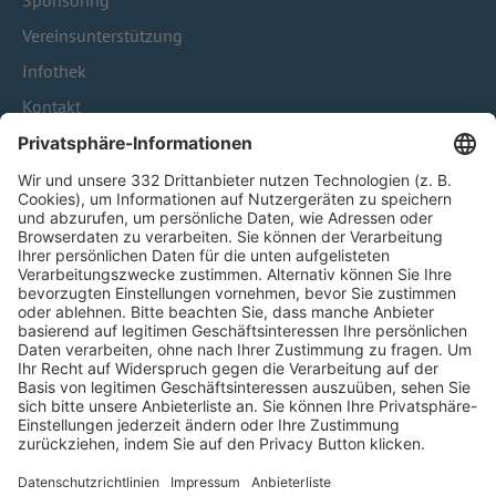
Sponsoring
Vereinsunterstützung
Infothek
Kontakt
HÄUFIG BESUCHTE SEITEN
Pässe und Vereinswechsel
Trainerausbildung
Schulungsangebot Vereinsmitarbeiter
BFV-Geschäftsstellen
Trainerbörse
Login SpielPlus
FOLGE DEM BFV