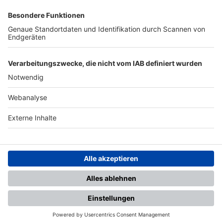
SFV
DFB
UEFA
FIFA
Nutzungsbedingungen
Datenschutz
Impressum