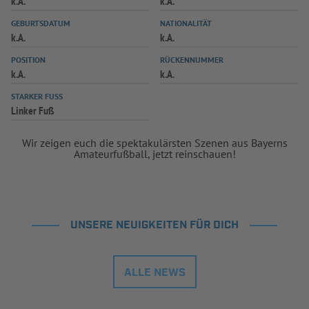
k.A.
k.A.
INFOTHEK
SPIELPLUS
GEBURTSDATUM
NATIONALITÄT
k.A.
k.A.
POSITION
RÜCKENNUMMER
k.A.
k.A.
STARKER FUSS
Linker Fuß
Wir zeigen euch die spektakulärsten Szenen aus Bayerns
Amateurfußball, jetzt reinschauen!
UNSERE NEUIGKEITEN FÜR DICH
ALLE NEWS