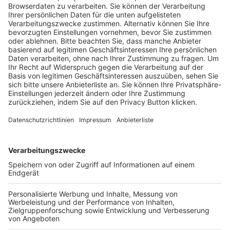
Trainerausbildung
Schulungsangebot Vereinsmitarbeiter
BFV-Geschäftsstellen
Trainerbörse
Login SpielPlus
FOLGE DEM BFV
TOP-VEREINE
TOP-PARTNER