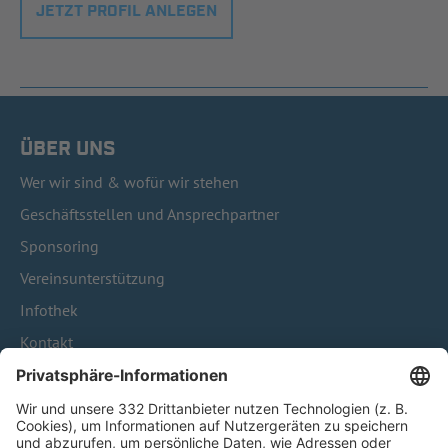
JETZT PROFIL ANLEGEN
ÜBER UNS
Wer wir sind & wofür wir stehen
Geschäftsstellen und Ansprechpartner
Sponsoring
Vereinsunterstützung
Infothek
Kontakt
HÄUFIG BESUCHTE SEITEN
Pässe und Vereinswechsel