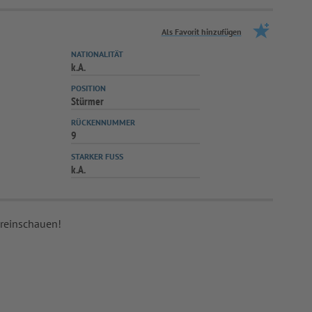
Als Favorit hinzufügen
NATIONALITÄT
k.A.
POSITION
Stürmer
RÜCKENNUMMER
9
STARKER FUSS
k.A.
 reinschauen!