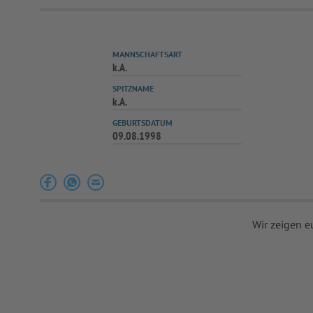
MANNSCHAFTSART
k.A.
SPITZNAME
k.A.
GEBURTSDATUM
09.08.1998
Wir zeigen e