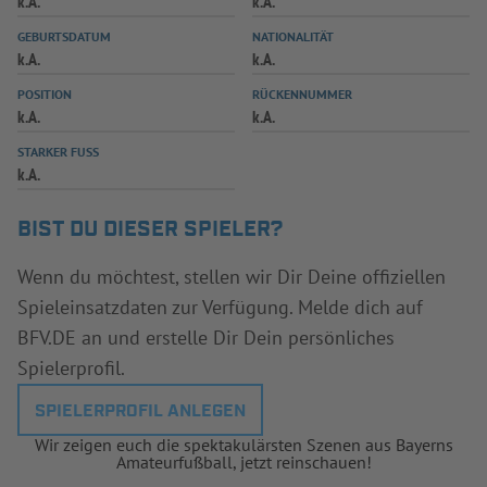
k.A.
k.A.
INFOTHEK
SPIELPLUS
GEBURTSDATUM
NATIONALITÄT
k.A.
k.A.
POSITION
RÜCKENNUMMER
k.A.
k.A.
STARKER FUSS
k.A.
BIST DU DIESER SPIELER?
Wenn du möchtest, stellen wir Dir Deine offiziellen
Spieleinsatzdaten zur Verfügung. Melde dich auf
BFV.DE an und erstelle Dir Dein persönliches
Spielerprofil.
SPIELERPROFIL ANLEGEN
Wir zeigen euch die spektakulärsten Szenen aus Bayerns
Amateurfußball, jetzt reinschauen!