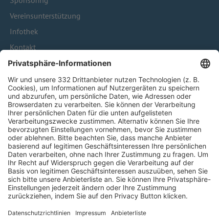
Sponsoring
Vereinsunterstützung
Infothek
Kontakt
HÄUFIG BESUCHTE SEITEN
Pässe und Vereinswechsel
Trainerausbildung
Schulungsangebot Vereinsmitarbeiter
BFV-Geschäftsstellen
Trainerbörse
Login SpielPlus
FOLGE DEM BFV