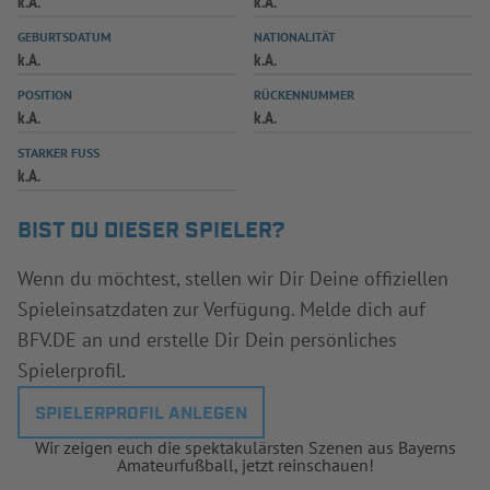
k.A.
k.A.
INFOTHEK
SPIELPLUS
GEBURTSDATUM
NATIONALITÄT
k.A.
k.A.
POSITION
RÜCKENNUMMER
k.A.
k.A.
STARKER FUSS
k.A.
BIST DU DIESER SPIELER?
Wenn du möchtest, stellen wir Dir Deine offiziellen
Spieleinsatzdaten zur Verfügung. Melde dich auf
BFV.DE an und erstelle Dir Dein persönliches
Spielerprofil.
SPIELERPROFIL ANLEGEN
Wir zeigen euch die spektakulärsten Szenen aus Bayerns
Amateurfußball, jetzt reinschauen!