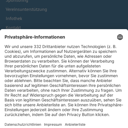
Sponsoring
Vereinsunterstützung
Infothek
Kontakt
HÄUFIG BESUCHTE SEITEN
Pässe und Vereinswechsel
Trainerausbildung
Schulungsangebot Vereinsmitarbeiter
BFV-Geschäftsstellen
Trainerbörse
Login SpielPlus
FOLGE DEM BFV