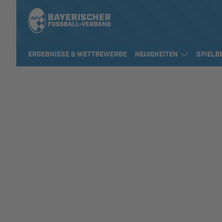
ERGEBNISSE & WETTBEWERBE
NEUIGKEITEN
SPIELB