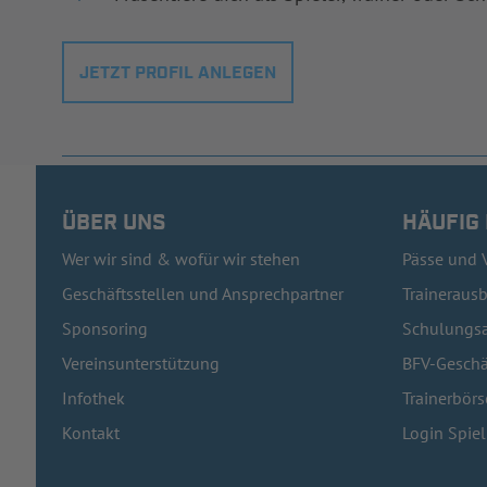
JETZT PROFIL ANLEGEN
ÜBER UNS
HÄUFIG
Wer wir sind & wofür wir stehen
Pässe und 
Geschäftsstellen und Ansprechpartner
Traineraus
Sponsoring
Schulungsa
Vereinsunterstützung
BFV-Geschä
Infothek
Trainerbörs
Kontakt
Login Spie