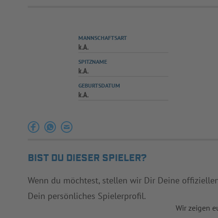
MANNSCHAFTSART
k.A.
SPITZNAME
k.A.
GEBURTSDATUM
k.A.
BIST DU DIESER SPIELER?
Wenn du möchtest, stellen wir Dir Deine offizielle
Dein persönliches Spielerprofil.
Wir zeigen e