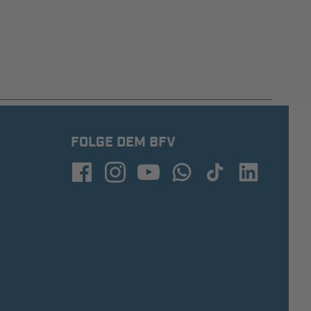
FOLGE DEM BFV