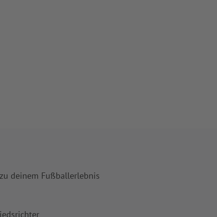
 zu deinem Fußballerlebnis
iedsrichter