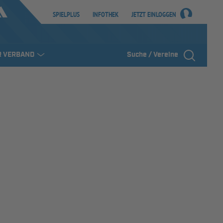
SPIELPLUS
INFOTHEK
JETZT EINLOGGEN
R VERBAND
Suche / Vereine