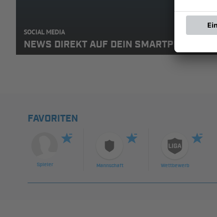
SOCIAL MEDIA
NEWS DIREKT AUF DEIN SMARTPHONE: A
FAVORITEN
Spieler
Mannschaft
Wettbewerb