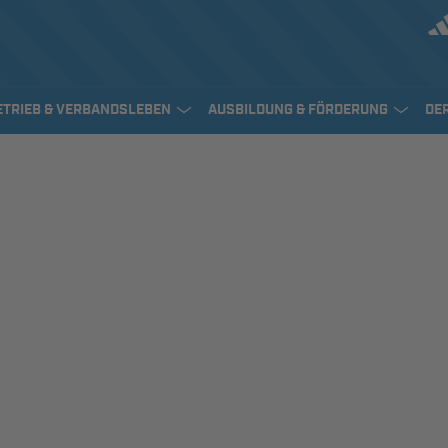
ETRIEB & VERBANDSLEBEN
AUSBILDUNG & FÖRDERUNG
DE