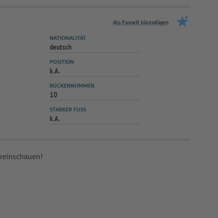
Als Favorit hinzufügen
NATIONALITÄT
deutsch
POSITION
k.A.
RÜCKENNUMMER
10
STARKER FUSS
k.A.
 reinschauen!