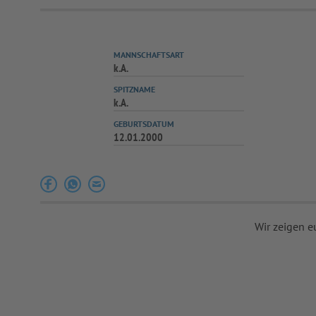
MANNSCHAFTSART
k.A.
SPITZNAME
k.A.
GEBURTSDATUM
12.01.2000
Wir zeigen e