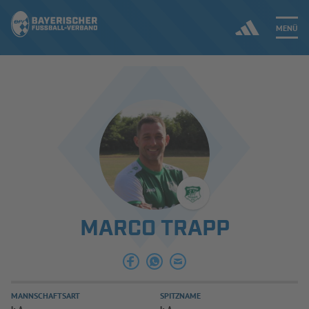
MENÜ
Jetzt einloggen
ERGEBNISSE & WETTBEWERBE
NEUIGKEITEN
SPIELBETRIEB & VERBANDSLEBEN
MARCO TRAPP
AUSBILDUNG & FÖRDERUNG
DER VERBAND
MANNSCHAFTSART
SPITZNAME