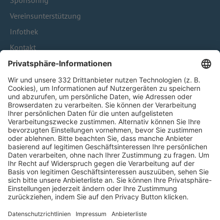
Sponsoring
Vereinsunterstützung
Infothek
Kontakt
HÄUFIG BESUCHTE SEITEN
Pässe und Vereinswechsel
Trainerausbildung
Schulungsangebot Vereinsmitarbeiter
BFV-Geschäftsstellen
Trainerbörse
Login SpielPlus
FOLGE DEM BFV