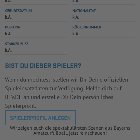
k.A.
k.A.
INFOTHEK
SPIELPLUS
GEBURTSDATUM
NATIONALITÄT
k.A.
k.A.
POSITION
RÜCKENNUMMER
k.A.
k.A.
STARKER FUSS
k.A.
BIST DU DIESER SPIELER?
Wenn du möchtest, stellen wir Dir Deine offiziellen
Spieleinsatzdaten zur Verfügung. Melde dich auf
BFV.DE an und erstelle Dir Dein persönliches
Spielerprofil.
SPIELERPROFIL ANLEGEN
Wir zeigen euch die spektakulärsten Szenen aus Bayerns
Amateurfußball, jetzt reinschauen!