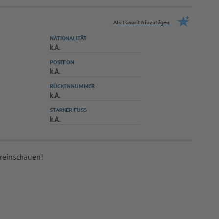
Als Favorit hinzufügen
NATIONALITÄT
k.A.
POSITION
k.A.
RÜCKENNUMMER
k.A.
STARKER FUSS
k.A.
 reinschauen!