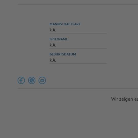
MANNSCHAFTSART
k.A.
SPITZNAME
k.A.
GEBURTSDATUM
k.A.
Wir zeigen e