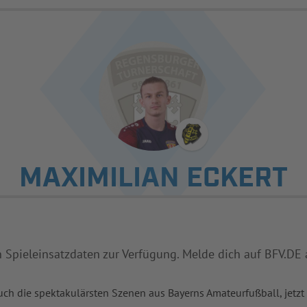
MAXIMILIAN ECKERT
n Spieleinsatzdaten zur Verfügung. Melde dich auf BFV.DE 
uch die spektakulärsten Szenen aus Bayerns Amateurfußball, jetzt