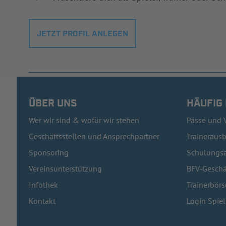
JETZT PROFIL ANLEGEN
ÜBER UNS
HÄUFIG
Wer wir sind & wofür wir stehen
Pässe und 
Geschäftsstellen und Ansprechpartner
Traineraus
Sponsoring
Schulungsa
Vereinsunterstützung
BFV-Geschä
Infothek
Trainerbörs
Kontakt
Login Spie