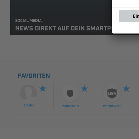
SOCIAL MEDIA
NEWS DIREKT AUF DEIN SMARTPHONE: A
FAVORITEN
Spieler
Mannschaft
Wettbewerb