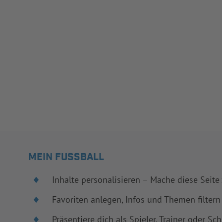
MEIN FUSSBALL
Inhalte personalisieren – Mache diese Seite
Favoriten anlegen, Infos und Themen filtern
Präsentiere dich als Spieler, Trainer oder Sch