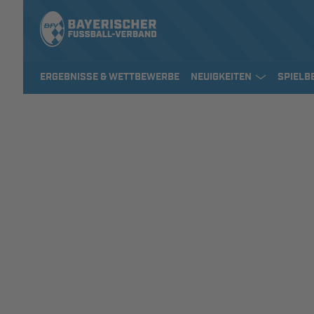
ERGEBNISSE & WETTBEWERBE
NEUIGKEITEN
SPIELB