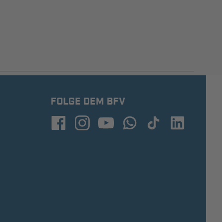
FOLGE DEM BFV