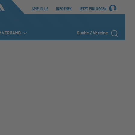
SPIELPLUS
INFOTHEK
JETZT EINLOGGEN
R VERBAND
Suche / Vereine