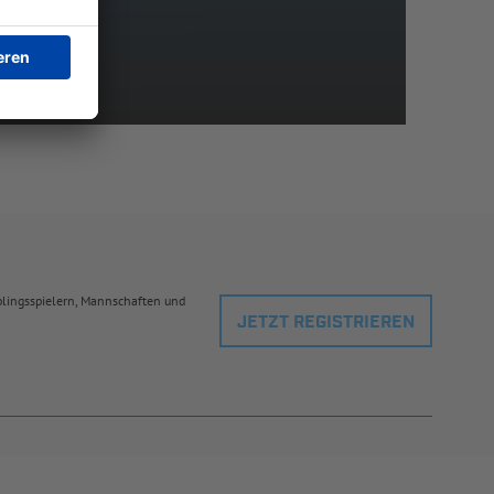
eblingsspielern, Mannschaften und
JETZT REGISTRIEREN