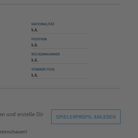
NATIONALITÄT
k.A.
POSITION
k.A.
RÜCKENNUMMER
k.A.
STARKER FUSS
k.A.
an und erstelle Dir
SPIELERPROFIL ANLEGEN
 reinschauen!