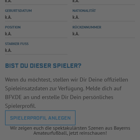
k.A.
k.A.
INFOTHEK
SPIELPLUS
GEBURTSDATUM
NATIONALITÄT
k.A.
k.A.
POSITION
RÜCKENNUMMER
k.A.
k.A.
STARKER FUSS
k.A.
BIST DU DIESER SPIELER?
Wenn du möchtest, stellen wir Dir Deine offiziellen
Spieleinsatzdaten zur Verfügung. Melde dich auf
BFV.DE an und erstelle Dir Dein persönliches
Spielerprofil.
SPIELERPROFIL ANLEGEN
Wir zeigen euch die spektakulärsten Szenen aus Bayerns
Amateurfußball, jetzt reinschauen!