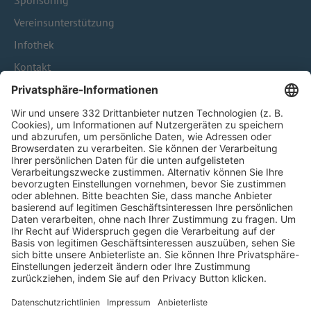
Sponsoring
Vereinsunterstützung
Infothek
Kontakt
HÄUFIG BESUCHTE SEITEN
Pässe und Vereinswechsel
Trainerausbildung
Schulungsangebot Vereinsmitarbeiter
BFV-Geschäftsstellen
Trainerbörse
Login SpielPlus
FOLGE DEM BFV