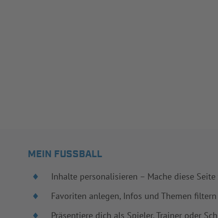
MEIN FUSSBALL
Inhalte personalisieren – Mache diese Seite
Favoriten anlegen, Infos und Themen filtern
Präsentiere dich als Spieler, Trainer oder Sch