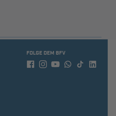
FOLGE DEM BFV