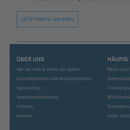
JETZT PROFIL ANLEGEN
ÜBER UNS
HÄUFIG
Wer wir sind & wofür wir stehen
Pässe und 
Geschäftsstellen und Ansprechpartner
Traineraus
Sponsoring
Schulungsa
Vereinsunterstützung
BFV-Geschä
Infothek
Trainerbörs
Kontakt
Login Spie