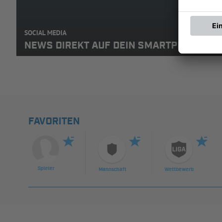
SOCIAL MEDIA
NEWS DIREKT AUF DEIN SMARTPHONE: A
FAVORITEN
Spieler
Mannschaft
Wettbewerb