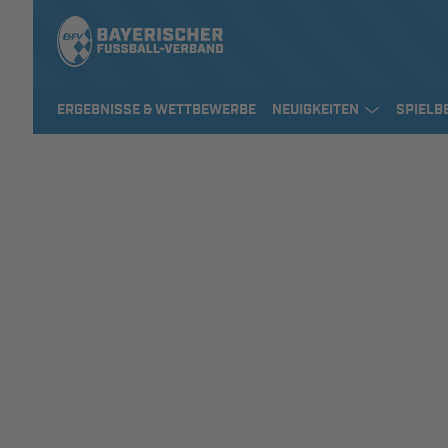
ERGEBNISSE & WETTBEWERBE
NEUIGKEITEN
SPIELB