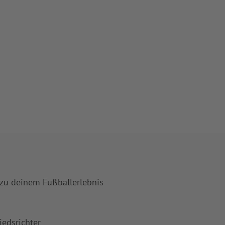
 zu deinem Fußballerlebnis
iedsrichter