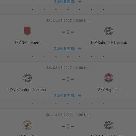
ZUM SPIEL
-
-
-
-
-
-
-
SA..
01.05.2027 /13:00 Uhr
-
:
-
TSV Neubeuern
TSV Rohrdorf-
Thansau
ZUM SPIEL
-
-
-
-
-
-
-
SA..
08.05.2027 /15:00 Uhr
-
:
-
TSV Rohrdorf-
Thansau
ASV Happing
ZUM SPIEL
-
-
-
-
-
-
-
SO..
16.05.2027 /12:00 Uhr
-
:
-