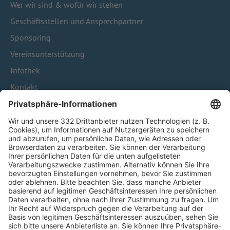
Wer wir sind & wofür wir stehen
Geschäftsstellen und Ansprechpartner
Sponsoring
Vereinsunterstützung
Infothek
Kontakt
HÄUFIG BESUCHTE SEITEN
Pässe und Vereinswechsel
Trainerausbildung
Schulungsangebot Vereinsmitarbeiter
BFV-Geschäftsstellen
Trainerbörse
Login SpielPlus