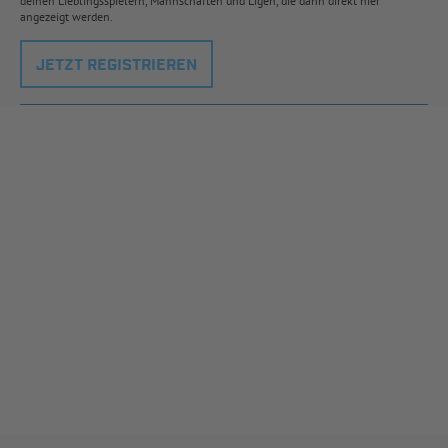
deinen Lieblingsspielern, Mannschaften und Ligen, die dann direkt hier
angezeigt werden.
JETZT REGISTRIEREN