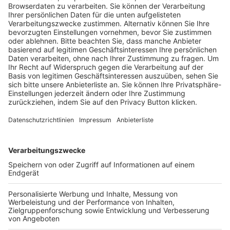
Trainerausbildung
Schulungsangebot Vereinsmitarbeiter
BFV-Geschäftsstellen
Trainerbörse
Login SpielPlus
FOLGE DEM BFV
TOP-VEREINE
TOP-PARTNER