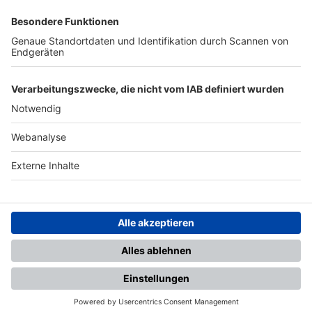
SFV
DFB
UEFA
FIFA
Nutzungsbedingungen
Datenschutz
Impressum