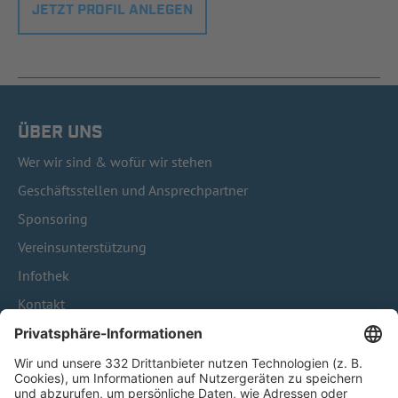
JETZT PROFIL ANLEGEN
ÜBER UNS
Wer wir sind & wofür wir stehen
Geschäftsstellen und Ansprechpartner
Sponsoring
Vereinsunterstützung
Infothek
Kontakt
HÄUFIG BESUCHTE SEITEN
Pässe und Vereinswechsel