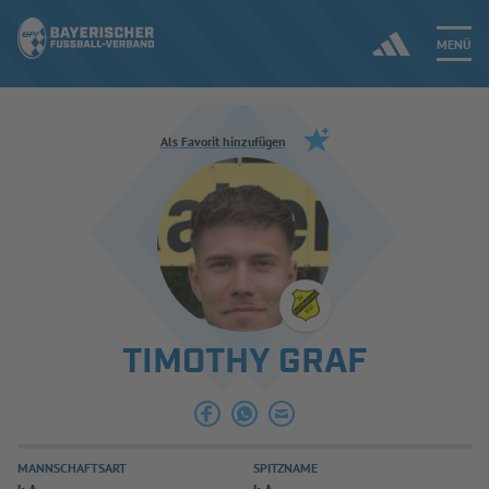
MENÜ
Jetzt einloggen
Als Favorit hinzufügen
ERGEBNISSE & WETTBEWERBE
NEUIGKEITEN
SPIELBETRIEB & VERBANDSLEBEN
TIMOTHY GRAF
AUSBILDUNG & FÖRDERUNG
DER VERBAND
MANNSCHAFTSART
SPITZNAME