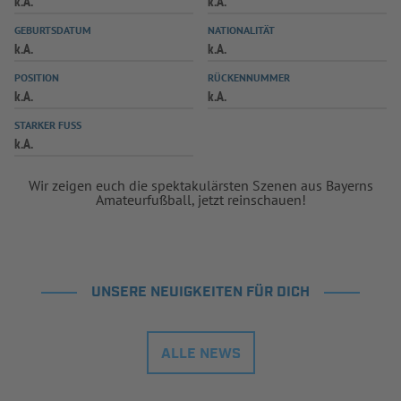
k.A.
k.A.
INFOTHEK
SPIELPLUS
GEBURTSDATUM
NATIONALITÄT
k.A.
k.A.
POSITION
RÜCKENNUMMER
k.A.
k.A.
STARKER FUSS
k.A.
Wir zeigen euch die spektakulärsten Szenen aus Bayerns
Amateurfußball, jetzt reinschauen!
UNSERE NEUIGKEITEN FÜR DICH
ALLE NEWS