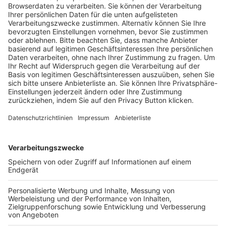
Trainerausbildung
Schulungsangebot Vereinsmitarbeiter
BFV-Geschäftsstellen
Trainerbörse
Login SpielPlus
FOLGE DEM BFV
TOP-VEREINE
TOP-PARTNER