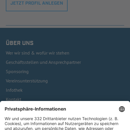
JETZT PROFIL ANLEGEN
ÜBER UNS
Wer wir sind & wofür wir stehen
Geschäftsstellen und Ansprechpartner
Sponsoring
Vereinsunterstützung
Infothek
Kontakt
HÄUFIG BESUCHTE SEITEN
Pässe und Vereinswechsel