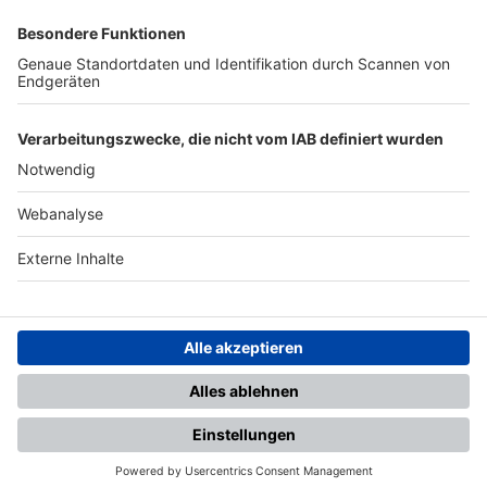
SFV
DFB
UEFA
FIFA
Nutzungsbedingungen
Datenschutz
Impressum