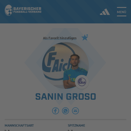
MENÜ
Jetzt einloggen
Als Favorit hinzufügen
ERGEBNISSE & WETTBEWERBE
NEUIGKEITEN
SPIELBETRIEB & VERBANDSLEBEN
SANIN GROSO
AUSBILDUNG & FÖRDERUNG
DER VERBAND
MANNSCHAFTSART
SPITZNAME