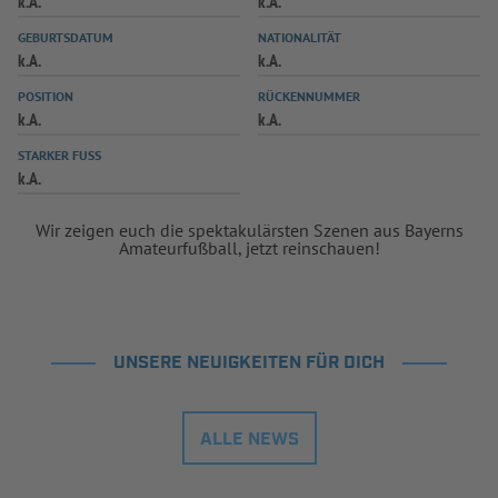
k.A.
k.A.
INFOTHEK
SPIELPLUS
GEBURTSDATUM
NATIONALITÄT
k.A.
k.A.
POSITION
RÜCKENNUMMER
k.A.
k.A.
STARKER FUSS
k.A.
Wir zeigen euch die spektakulärsten Szenen aus Bayerns
Amateurfußball, jetzt reinschauen!
UNSERE NEUIGKEITEN FÜR DICH
ALLE NEWS