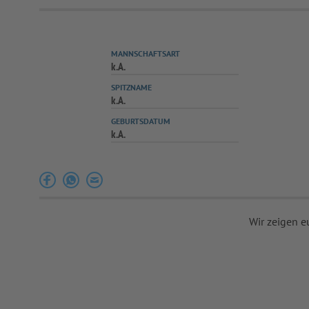
MANNSCHAFTSART
k.A.
SPITZNAME
k.A.
GEBURTSDATUM
k.A.
Wir zeigen e