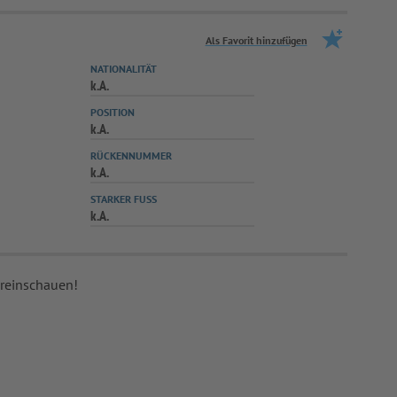
Als Favorit hinzufügen
NATIONALITÄT
k.A.
POSITION
k.A.
RÜCKENNUMMER
k.A.
STARKER FUSS
k.A.
 reinschauen!